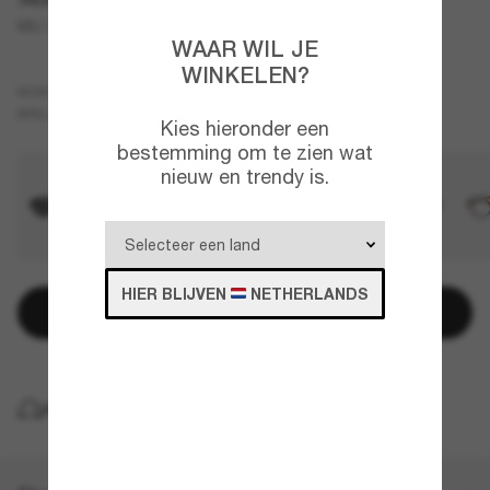
MU 04ZS
WAAR WIL JE
WINKELEN?
Tortoise
MONTUUR
Rood
BRILLENGLAZEN
Kies hieronder een
bestemming om te zien wat
nieuw en trendy is.
HIER BLIJVEN
NETHERLANDS
Toevoegen aan winkelwagen
GRATIS THUISBEZORGING