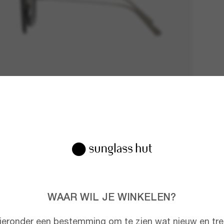
WAAR WIL JE WINKELEN?
ieronder een bestemming om te zien wat nieuw en tre