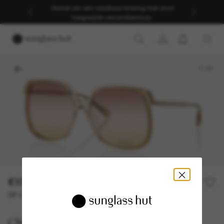
Geniet van een naadloze levering met onze
toegewijde verzendservices.
1
/
5
€370,00
Of 3 termijnen vanaf
0% rente met
€ 123,33
Chloé