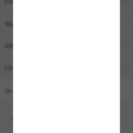
Productgegevens
Maat en pasvorm
Inbegrepen bij je bestelling
Gratis verzending & retourneren
Dit vind je misschien ook leuk