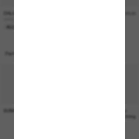
CHLOÉ
CHLOÉ
€310,00
€370,00
CH0226S
CH0204S
ALLEEN ONLINE
ALLEEN ONLINE
Perfecte accessoires
SUNGLASS HUT COLLECTION
SUNGLASS HUT COLLECTION
€19,00
Prijs in
afwachting