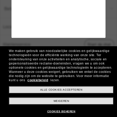
Betaalmethoden
Locatie:
Nederland
Klantenservice
Start de chat
We maken gebruik van noodzakelijke cookies en gelijkwaardige
technologieën voor de efficiënte werking van onze site.
Ter
ondersteuning van onze activiteiten en analytische, sociale en
© 2026 Sunglass Hut Alle rechten voorbehouden.
gepersonaliseerde reclame-doeleinden, vragen we u om ook
De foto's en afbeeldingen op deze website dienen alleen ter illustratie.
optionele cookies en gelijkwaardige technologieën te accepteren.
Wanneer u deze cookies weigert, gebruiken we enkel de cookies
|
|
|
die nodig zijn om de website te gebruiken.
Voor meer informatie
Cookiebeleid
Privacybeleid
Algemene voorwaarden
kunt u ons
cookiebeleid
lezen.
|
AdChoices
Verkoop mijn persoonlijke gegevens niet
ALLE COOKIES ACCEPTEREN
WEIGEREN
Weitere Webseiten der Group
COOKIES BEHEREN