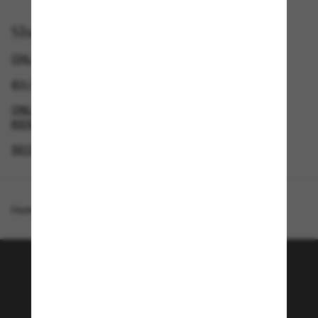
Shop per
CHLOÉ ZONNEBRILLEN VOOR DAMES & HEREN
€25 KORTING* WANNEER JE €200 UITGEEFT
ONLINE SHOP ZONNEBRILLEN VOOR DAMES, HEREN &
KIDS
SECONDPAIR
Homepage
/
Chloé
/
CH0286S
Word lid van de Sunglass
Hut community!
Wil je toegang tot VIP-evenementen, speciale