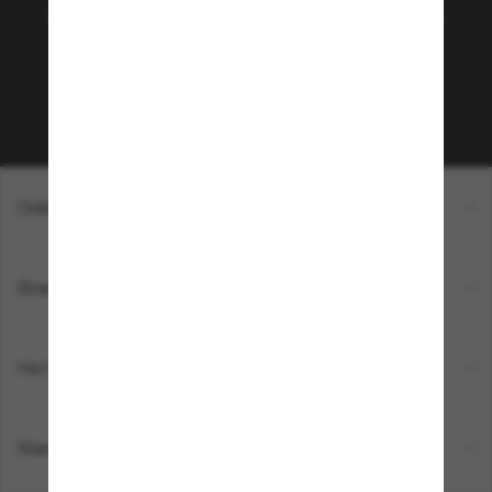
selecties en aanbiedingen zoals €10 korting* op je
volgende aankoop? Meld je aan voor onze
nieuwsbrief. *AV van toepassing
Inschrijven!
Online winkelen
Brands
Het bedrijf
Klantenservice