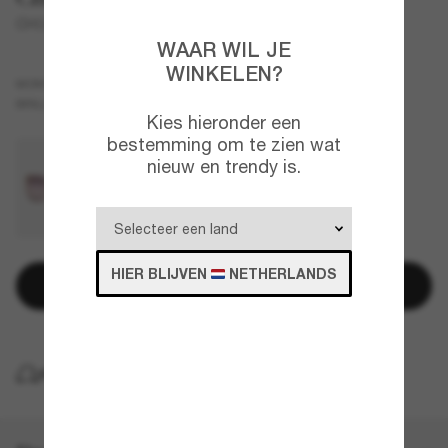
CH0286S
WAAR WIL JE
WINKELEN?
Bruin
MONTUUR
Roze
BRILLENGLAZEN
Kies hieronder een
bestemming om te zien wat
nieuw en trendy is.
HIER BLIJVEN
NETHERLANDS
Toevoegen aan winkelwagen
GRATIS THUISBEZORGING