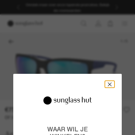
Ontdek meer over onze lopende promoties. Bekijk
de voorwaarden.
1
/
5
€77,00
Of 3 termijnen vanaf
0% rente met
€ 25,67
WAAR WIL JE
Arnette