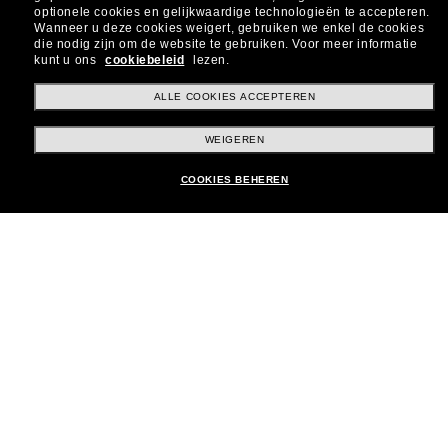
optionele cookies en gelijkwaardige technologieën te accepteren.
Wanneer u deze cookies weigert, gebruiken we enkel de cookies
Inschrijven!
die nodig zijn om de website te gebruiken.
Voor meer informatie
kunt u ons
cookiebeleid
lezen.
ALLE COOKIES ACCEPTEREN
Online winkelen
WEIGEREN
COOKIES BEHEREN
Brands
Het bedrijf
Klantenservice
Betaalmethoden