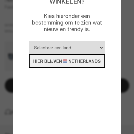
WINKELEN?
Fastball 2.0
Kies hieronder een
bestemming om te zien wat
Zwart
MONTUUR
nieuw en trendy is.
Blauw
BRILLENGLAZEN
HIER BLIJVEN
NETHERLANDS
Toevoegen aan winkelwagen
GRATIS THUISBEZORGING