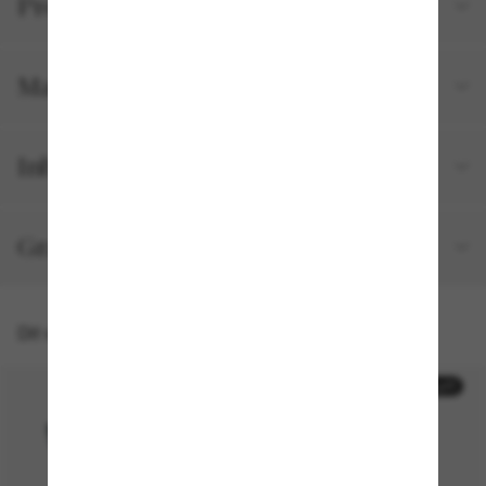
Productgegevens
Maat en pasvorm
Inbegrepen bij je bestelling
Gratis verzending & retourneren
Dit vind je misschien ook leuk
50% off