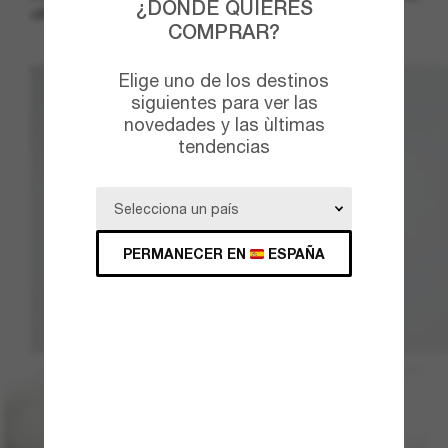
¿DÓNDE QUIERES
observarás la belleza en cada uno de los detalles.
COMPRAR?
Elige uno de los destinos
siguientes para ver las
novedades y las ùltimas
tendencias
PERMANECER EN
ESPAÑA