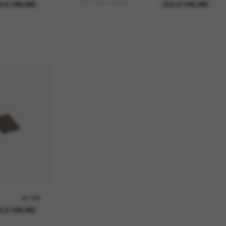
OV5479SU Jesson
LO ONLINE
SOLO ONLINE
26,00€
LO ONLINE