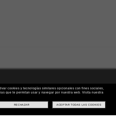
!
ivar cookies y tecnologías similares opcionales con fines sociales,
rias que te permitan usar y navegar por nuestra web.
Visita nuestra
 a nuestro boletín. *Términos y condiciones.
RECHAZAR
ACEPTAR TODAS LAS COOKIES