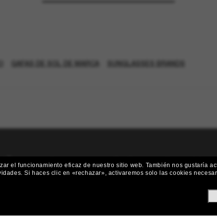
O
GAFAS DE SOL DE MARCA
SUNGLASSES BRANDS
¡Únete a la comunidad Sunglass Hut
ar el funcionamiento eficaz de nuestro sitio web.
También nos gustaría act
vidades.
Si haces clic en «rechazar», activaremos solo las cookies necesa
 y ofertas como €10 de descuento* en tu próxima compra? Suscríbete
Subscribe!