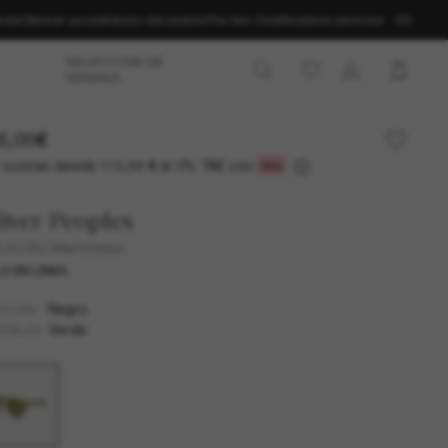
enda
Obtener ayuda
Estado del pedido
The Sun Club
Nuestros servicios
ES
SELECCIÓN DE
VERANO
5,00€
 cuotas desde
al 0% TAE con
115,00 €
iver Peoples
450SU Martineaux
O EN LÍNEA.
Negro
NTURA
Verde
STALES