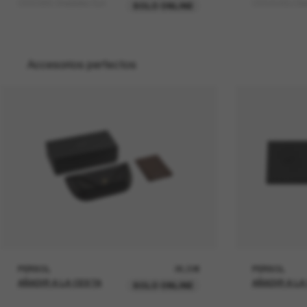
OV5036S Sheldrake Sun
OV5454SU De
SOLO ONLINE
Accesorios perfectos
PERSOL
26,00€
PERSOL
AÑADIR A LA CESTA
AÑADIR A LA
SOLO ONLINE