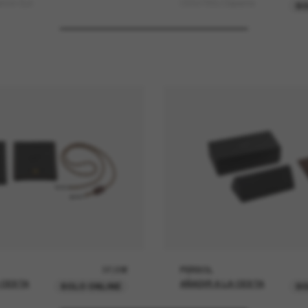
smon Sun
OV5478SU Dejeanne
SO
37,00€
PERSOL
 CESTA
AÑADIR A LA CESTA
SOLO ONLINE
SO