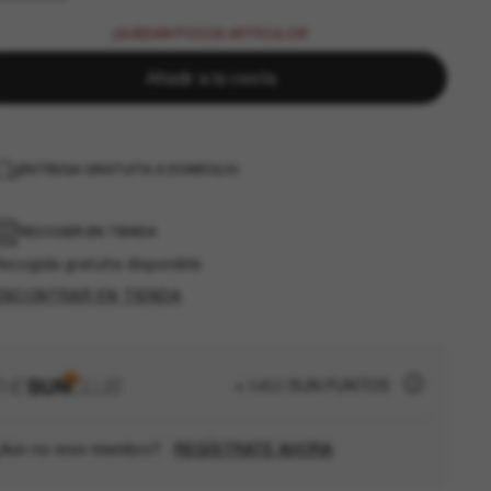
¡QUEDAN POCOS ARTÍCULOS!
Añadir a la cesta
ENTREGA GRATUITA A DOMICILIO
RECOGER EN TIENDA
ecogida gratuita disponible
ENCONTRAR EN TIENDA
+ 3450 SUN PUNTOS
Aún no eres miembro?
REGÍSTRATE AHORA