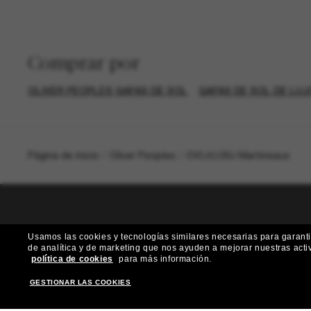
Comprar por
OLIVER PEOPLES GAFAS DE SOL
GAFAS DE SOL DE LUJ
Página de inicio
/
Oliver Peoples
/
OV5450SU Martineaux
Usamos las cookies y tecnologías similares necesarias para garantiz
de analítica y de marketing que nos ayuden a mejorar nuestras acti
¿Quieres acceder a eventos VIP, selecciones
política de cookies
para más información.
GESTIONAR LAS COOKIES