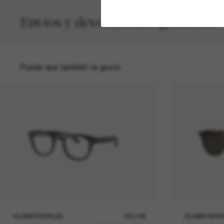
Envíos y devoluciones gratuitos
Puede que también te guste
OLIVER PEOPLES
305,00€
OLIVER PEOP