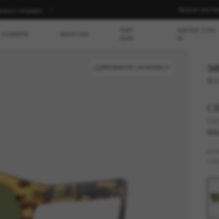
Buscar una ti
 | COMPRAR AHORA
RAY-
GAFAS CON
HOMBRE
MARCAS
BAN
IA
34
PROBARSE UN MODELO
O 3
Ol
OV5
SOL
MO
CRI