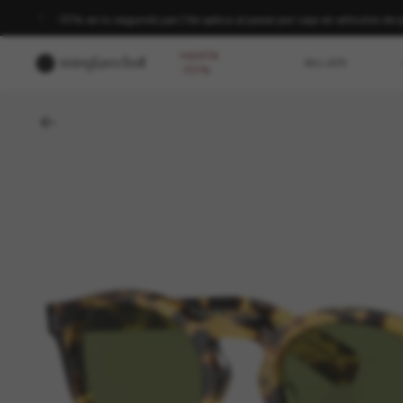
REBAJAS DE VERANO | Hasta un -50%* | *Términos y condiciones
HASTA
MUJER
-50%