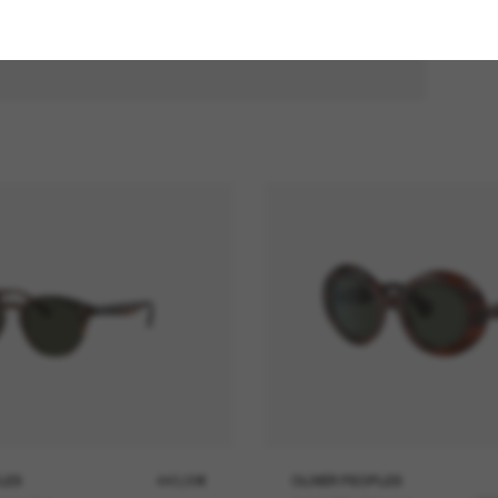
LES
440,00€
OLIVER PEOPLES