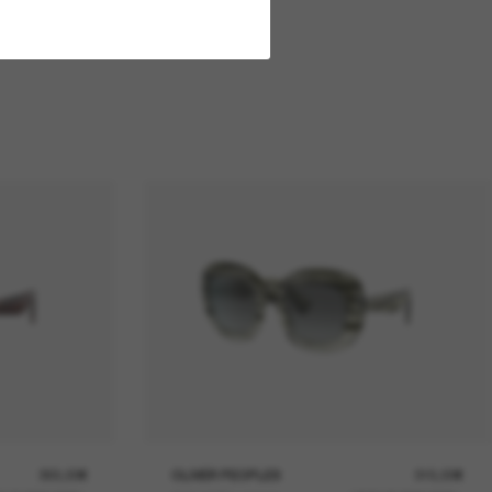
355,00€
OLIVER PEOPLES
315,00€