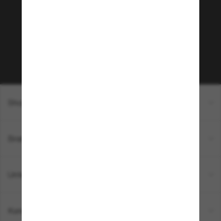
Möchtest du Zugang zu VIP-Events, exklusiven
Empfehlungen und Angeboten wie € 10 Rabatt*
auf deinen nächsten Einkauf? Abonniere unseren
Newsletter *Es gelten unsere AGB
Subscribe!
Shopping online
Brands
Unternehmen
Kundenservice