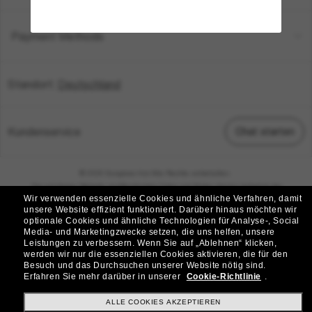
Payment Methods
Standort:
Deutschland
Kundenservice
Chat starten
© 2026 Sunglass Hut Alle Rechte vorbehalten.
Die auf dieser Website veröffentlichten Fotos und Bilder dienen lediglich der
Wir verwenden essenzielle Cookies und ähnliche Verfahren, damit
Veranschaulichung.
unsere Website effizient funktioniert.
Darüber hinaus möchten wir
optionale Cookies und ähnliche Technologien für Analyse-, Social
|
|
Cookie-Richtlinie
Datenschutzbestimmungen
Media- und Marketingzwecke setzen, die uns helfen, unsere
Leistungen zu verbessern.
Wenn Sie auf „Ablehnen“ klicken,
werden wir nur die essenziellen Cookies aktivieren, die für den
|
|
Besuch und das Durchsuchen unserer Website nötig sind.
Geschäftsbedingungen
AdChoices
Erfahren Sie mehr darüber in unserer
Cookie-Richtlinie
.
Do Not Sell My Personal Information
ALLE COOKIES AKZEPTIEREN