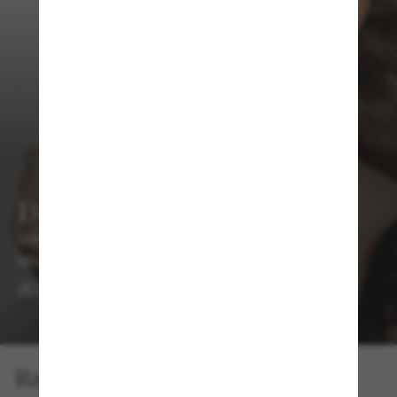
Die CHANEL-Kollektion
Entdecke die charakteristischen Codes des
Modehauses neu.
JETZT SHOPPEN
Ray-Ban