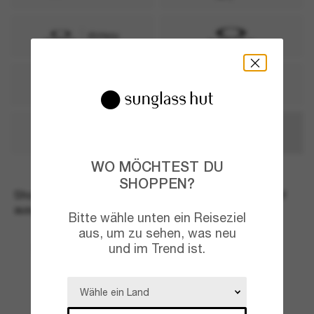
ALLE ANZEIGEN
WO MÖCHTEST DU
SHOPPEN?
Shoppe den Sommer-Sale mit bis zu 50% Rabatt* auf
ausgewählte Sonnenbrillen.
Bitte wähle unten ein Reiseziel
aus, um zu sehen, was neu
und im Trend ist.
TOM FORD
OAKLEY
350,00€
245,00€
155,00€
77,50€