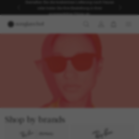
Genießen Sie die kostenlose Lieferung nach Hause
oder holen Sie Ihre Bestellung in Ihrer
ausgewählten Filiale ab.
SOMMER-SALE
Bis zu -50%*
DAMENARTIKEL SHOPPEN
HERRENARTIKEL SHOPPEN
* Ausgewählte Modelle. Es gelten unsere AGB.
Shop by brands