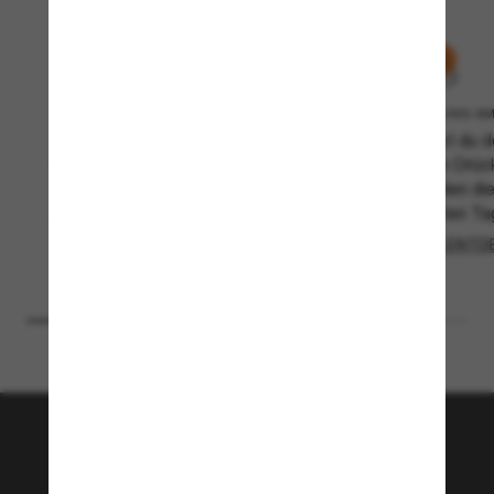
IM GESCHÄFT ABHOLEN
LIEFERUNG A
Kostenlos und schneller: online
Machst du d
bestellen und am selben Tag im
letzten Drüc
Laden abholen.
Bezahlen die
nächsten Ta
MEHR ENTDECKEN
MEHR ENTD
Tritt der Sunglass Hut-
Community bei!