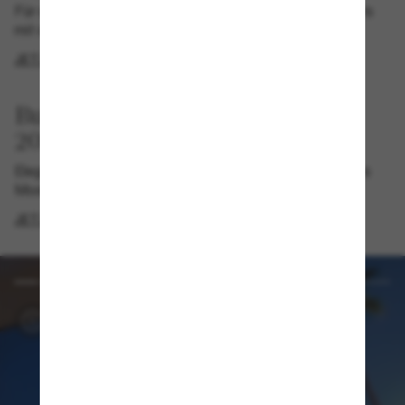
Für die Pionier*innen dieser Welt. Bestimme deinen Kurs
mit der Aviator Capsule.
JETZT SHOPPEN
Burberry Frühjahr/Sommer
2026
Elegante Silhouetten, veredelt mit dezenten Codes des
Modehauses.
JETZT SHOPPEN