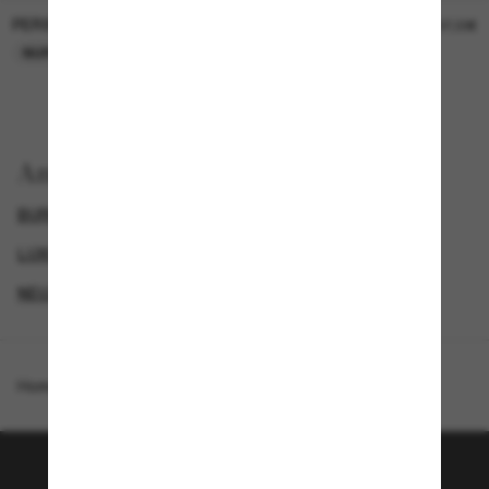
PERSOL
PERSOL
26,00€
37,00€
NUR ONLINE
NUR ONLINE
Anzeigen nach
BURBERRY SONNENBRILLEN
GENDER
LUXURIÖSE SONNENBRILLEN
NEUZUGÄNGE FÜR HERREN
Homepage
/
Burberry
/
BE4475U