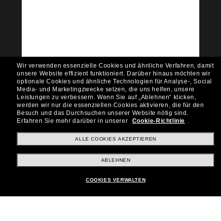
Tritt der Sunglass Hut-
Community bei!
Möchtest du Zugang zu VIP-Events, exklusiven
Empfehlungen und Angeboten wie € 10 Rabatt*
auf deinen nächsten Einkauf? Abonniere unseren
Newsletter *Es gelten unsere AGB
Wir verwenden essenzielle Cookies und ähnliche Verfahren, damit
Subscribe!
unsere Website effizient funktioniert.
Darüber hinaus möchten wir
optionale Cookies und ähnliche Technologien für Analyse-, Social
Media- und Marketingzwecke setzen, die uns helfen, unsere
Leistungen zu verbessern.
Wenn Sie auf „Ablehnen“ klicken,
werden wir nur die essenziellen Cookies aktivieren, die für den
Besuch und das Durchsuchen unserer Website nötig sind.
Shopping online
Erfahren Sie mehr darüber in unserer
Cookie-Richtlinie
.
ALLE COOKIES AKZEPTIEREN
Brands
ABLEHNEN
COOKIES VERWALTEN
Unternehmen