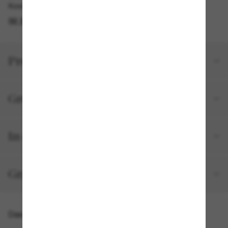
Kostenlose Abholung am selben Tag verfügbar
IM STORE FINDEN
Produktdetails
Größe und Passform
In deiner Bestellung inbegriffen
Gratisversand und -Retouren
Das könnte dir auch gefallen