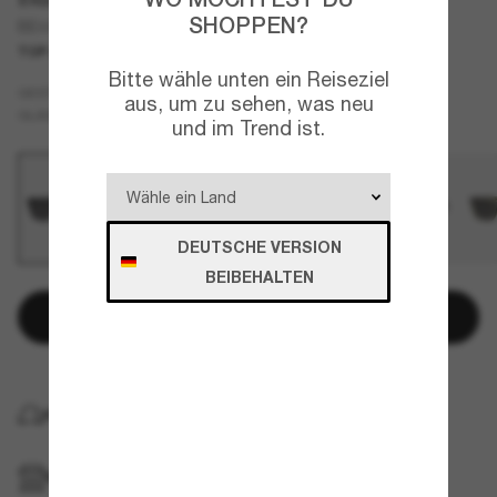
SHOPPEN?
BE4475U
TOP AUSWAHL
NEU
Bitte wähle unten ein Reiseziel
Schwarz
GESTELL
aus, um zu sehen, was neu
Grau
GLÄSER
und im Trend ist.
DEUTSCHE VERSION
BEIBEHALTEN
In den Warenkorb
KOSTENLOSE LIEFERUNG NACH HAUSE
IM GESCHÄFT ABHOLEN