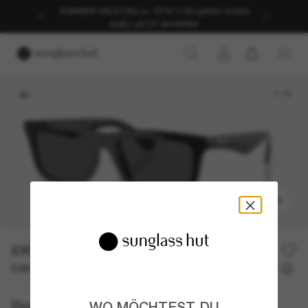
SOMMER-SALE | Bis zu -50%* | *Es gelten unsere
AGB | JETZT SHOPPEN
1
/
5
ANPROBIEREN
230,00€
Oder 3 Raten ab
0% effektiver Jahreszins mit
76,67 €
Burberry
WO MÖCHTEST DU