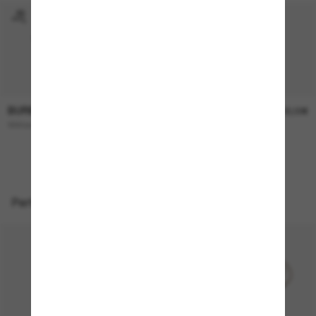
BURBERRY
BURBERRY
245,00€
230,00€
Willow
BE4457
NEU
Perfekte Accessoires