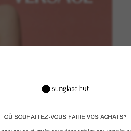
OÙ SOUHAITEZ-VOUS FAIRE VOS ACHATS?