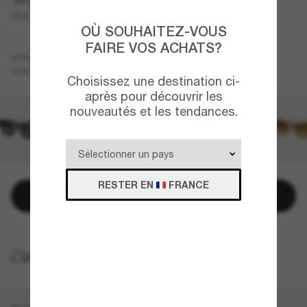
VE4492U
OÙ SOUHAITEZ-VOUS
FAIRE VOS ACHATS?
Écaille
MONTURE
Gris
VERRES
Choisissez une destination ci-
après pour découvrir les
nouveautés et les tendances.
RESTER EN
FRANCE
Ajouter au panier
LIVRAISON À DOMICILE GRATUITE