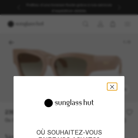
Profitez d’une livraison fluide grâce à nos services
d’expédition dédiés.
1
/
5
ESSAYER
230,00€
Ou 3 versements à partir de
TAEG 0% avec
76,67 €
OÙ SOUHAITEZ-VOUS
Versace