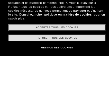
sociales et de publicité personnalisée.
Si vous cliquez sur «
Refuser tous les cookies », nous activerons uniquement les
cookies nécessaires qui vous permettent de naviguer et d'utiliser
le site.
Consultez notre
politique en matière de cookies
pour en
savoir plus.
Shopping en ligne
ACCEPTER TOUS LES COOKIES
REFUSER TOUS LES COOKIES
Brands
GESTION DES COOKIES
Informations
Service Client
Moyens de paiement