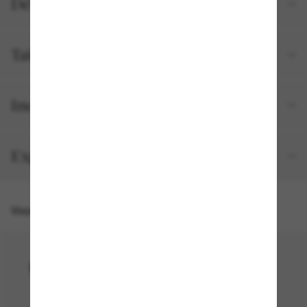
Détails du produit
Tailles et ajustements
Inclus avec votre commande
Expédition et retour gratuits
Vous pourriez aussi aimer
50% off