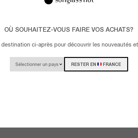
OÙ SOUHAITEZ-VOUS FAIRE VOS ACHATS?
destination ci-après pour découvrir les nouveautés e
RESTER EN
FRANCE
270,00€
VERSACE
VE2198
NOUVEAUTÉ