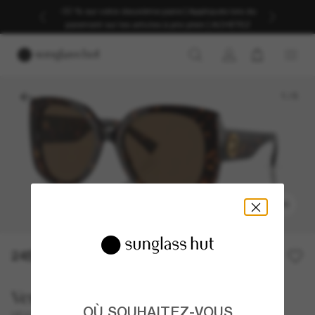
-30 % sur votre deuxième paire | Appliqués lors du
paiement sur les articles à prix plein | ACHETEZ
1
/
5
ESSAYER
245,00€
Versace
OÙ SOUHAITEZ-VOUS