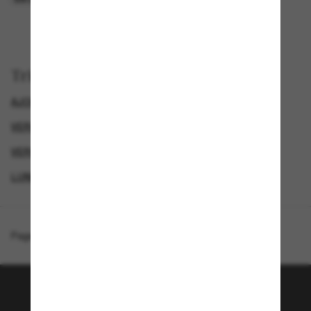
Trier par
AJOUTEZ UNE PAIRE ET ÉCONOMISEZ
VERSACE LUNETTE
VERSACE LUNETTES DE SOLEIL FEMME
LUNETTES DE SOLEIL DE LUXE
Page d'accueil
/
Versace
/
VE4387
Rejoignez la communauté