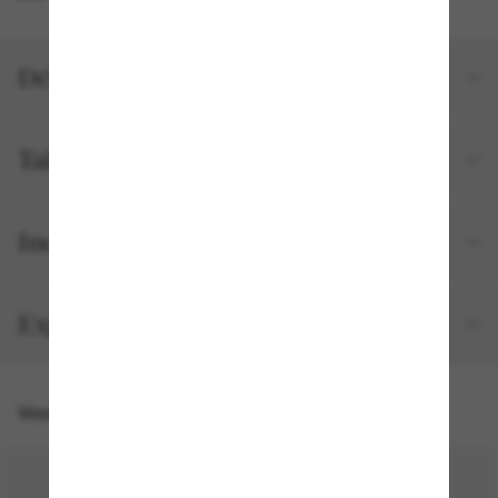
Détails du produit
Tailles et ajustements
Inclus avec votre commande
Expédition et retour gratuits
Vous pourriez aussi aimer
50% off