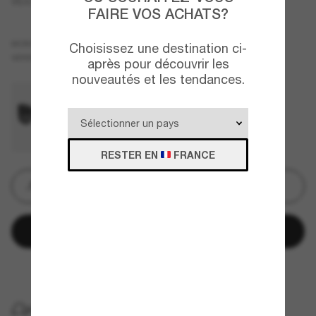
VE4387
FAIRE VOS ACHATS?
Écaille
MONTURE
Choisissez une destination ci-
Brun
VERRES
après pour découvrir les
nouveautés et les tendances.
RESTER EN
FRANCE
Gravure
Ajouter au panier
Payez plus tard avec
LIVRAISON À DOMICILE GRATUITE