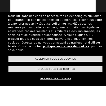
Sunglass Hut!
Envie de profiter d’événements VIP, de sélections
exclusives et d’offres comme 10 € de réduction*
Nous utilisons des cookies nécessaires et technologies similaires
sur votre prochain achat ? Abonnez-vous à notre
pour garantir le bon fonctionnement de notre site.
Pour nous aider
newsletter. *Les CGV s’appliquent.
à améliorer nos activités et surveiller nos activités et celles
réalisées par nos partenaires tiers, nous souhaiterions également
Sabonner!
activer des cookies facultatifs et similaires à des fins analytiques,
sociales et de publicité personnalisée.
Si vous cliquez sur «
Refuser tous les cookies », nous activerons uniquement les
cookies nécessaires qui vous permettent de naviguer et d'utiliser
le site.
Consultez notre
politique en matière de cookies
pour en
savoir plus.
Shopping en ligne
ACCEPTER TOUS LES COOKIES
REFUSER TOUS LES COOKIES
Brands
GESTION DES COOKIES
Informations