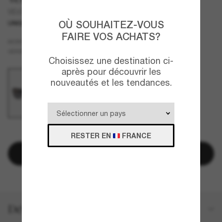
VE4369
OÙ SOUHAITEZ-VOUS
UNIQUEMENT EN LIGNE
FAIRE VOS ACHATS?
Noir
MONTURE
Gris
Polarisant
VERRES
Choisissez une destination ci-
après pour découvrir les
nouveautés et les tendances.
CE PRODUIT EST ÉPUISÉ.
RESTER EN
FRANCE
M’envoyer un e-mail une fois disponible
Détails du produit