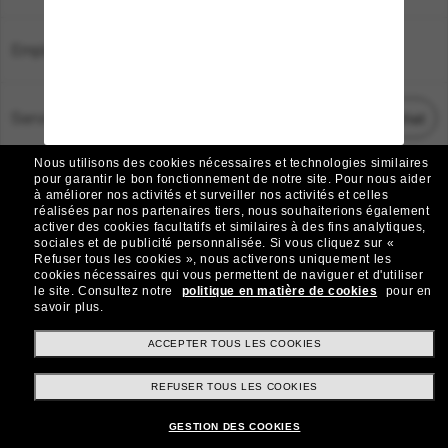
Emplacement:
France
Service Client
Démarrez le chat
Nous utilisons des cookies nécessaires et technologies similaires
TOUS DROITS RÉSERVÉS © 2026 SUNGLASS HUT.
pour garantir le bon fonctionnement de notre site.
Pour nous aider
à améliorer nos activités et surveiller nos activités et celles
Les photos et images sur le site sont publiées à des fins d`illustration.
réalisées par nos partenaires tiers, nous souhaiterions également
activer des cookies facultatifs et similaires à des fins analytiques,
|
|
Avis sur les cookies
Politique de confidentialité
sociales et de publicité personnalisée.
Si vous cliquez sur «
Refuser tous les cookies », nous activerons uniquement les
cookies nécessaires qui vous permettent de naviguer et d'utiliser
|
|
le site.
Consultez notre
politique en matière de cookies
pour en
Conditions Générales
AdChoices
savoir plus.
Do Not Sell My Personal Information
ACCEPTER TOUS LES COOKIES
REFUSER TOUS LES COOKIES
Autres sites du Groupe
GESTION DES COOKIES