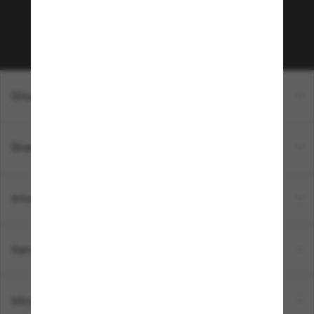
newsletter. *Les CGV s’appliquent.
Sabonner!
Shopping en ligne
Brands
Informations
Service Client
Moyens de paiement