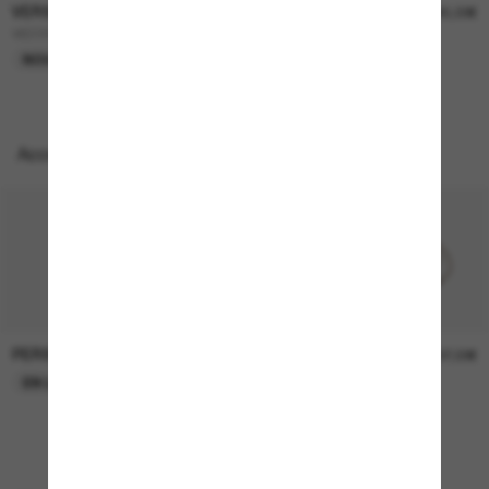
VERSACE
VERSACE
270,00€
245,00€
VE2289
VE2198
NOUVEAUTÉ
Accessoires parfaits
PERSOL
PERSOL
26,00€
37,00€
EN LIGNE SEULEMENT
EN LIGNE SEULEMENT