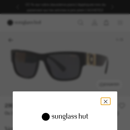
-30 % sur votre deuxième paire | Appliqués lors du
paiement sur les articles à prix plein | ACHETEZ
1
/
3
ESSAYER
290,00€
Ou 3 versements à partir de
TAEG 0% avec
96,67 €
Versace