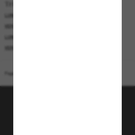
Trier par
LUNETTES DE SOLEIL DE LUXE
VERSACE LUNETTES DE SOLEIL HOMME
LUNETTES DE SOLEIL POLARISANTES
VERSACE LUNETTE
Page d'accueil
/
Versace
/
VE4369
Rejoignez la communauté
Sunglass Hut!
Envie de profiter d’événements VIP, de sélections
exclusives et d’offres comme 10 € de réduction*
sur votre prochain achat ? Abonnez-vous à notre