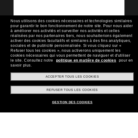
Sunglass Hut!
Envie de profiter d’événements VIP, de sélections
exclusives et d’offres comme 10 € de réduction*
Nous utilisons des cookies nécessaires et technologies similaires
sur votre prochain achat ? Abonnez-vous à notre
pour garantir le bon fonctionnement de notre site.
Pour nous aider
newsletter. *Les CGV s’appliquent.
à améliorer nos activités et surveiller nos activités et celles
réalisées par nos partenaires tiers, nous souhaiterions également
Sabonner!
activer des cookies facultatifs et similaires à des fins analytiques,
sociales et de publicité personnalisée.
Si vous cliquez sur «
Refuser tous les cookies », nous activerons uniquement les
cookies nécessaires qui vous permettent de naviguer et d'utiliser
le site.
Consultez notre
politique en matière de cookies
pour en
savoir plus.
Shopping en ligne
ACCEPTER TOUS LES COOKIES
REFUSER TOUS LES COOKIES
Brands
GESTION DES COOKIES
Informations