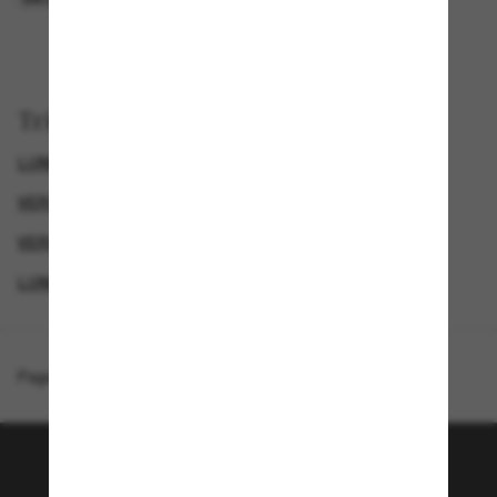
Trier par
LUNETTES DE SOLEIL DE LUXE
VERSACE LUNETTES DE SOLEIL HOMME
VERSACE LUNETTE
LUNETTES DE SOLEIL DE CRÉATEURS
Page d'accueil
/
Versace
/
VE4307
Rejoignez la communauté