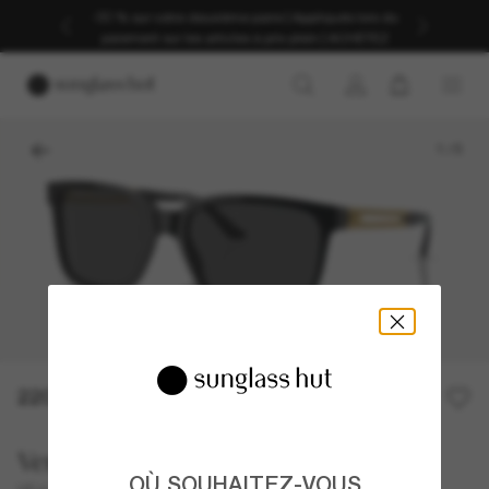
Profitez d’une livraison fluide grâce à nos services
d’expédition dédiés.
1
/
5
220,00€
Versace
OÙ SOUHAITEZ-VOUS