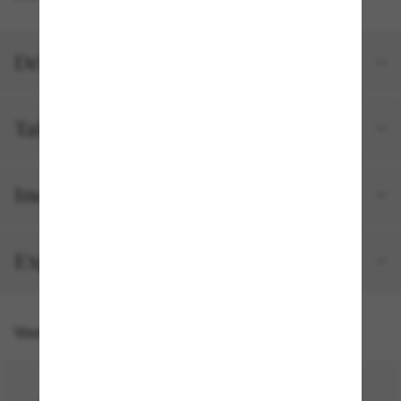
Détails du produit
Tailles et ajustements
Inclus avec votre commande
Expédition et retour gratuits
Vous pourriez aussi aimer
50% off