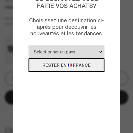
VE4307
FAIRE VOS ACHATS?
UNIQUEMENT EN LIGNE
MEILLEURE VENTES
Noir
MONTURE
Choisissez une destination ci-
Gris
VERRES
après pour découvrir les
nouveautés et les tendances.
RESTER EN
FRANCE
Gravure
Ajouter au panier
Payez plus tard avec
LIVRAISON À DOMICILE GRATUITE