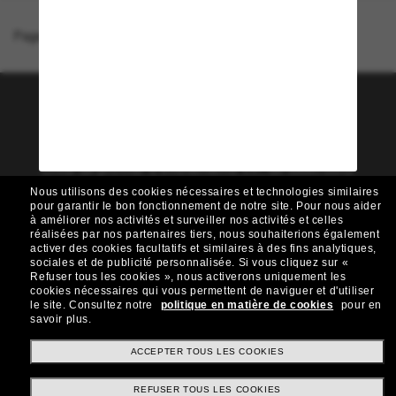
Page d'accueil
/
Versace
/
VE2301
Rejoignez la communauté
Sunglass Hut!
Envie de profiter d’événements VIP, de sélections
exclusives et d’offres comme 10 € de réduction*
Nous utilisons des cookies nécessaires et technologies similaires
sur votre prochain achat ? Abonnez-vous à notre
pour garantir le bon fonctionnement de notre site.
Pour nous aider
newsletter. *Les CGV s’appliquent.
à améliorer nos activités et surveiller nos activités et celles
réalisées par nos partenaires tiers, nous souhaiterions également
Sabonner!
activer des cookies facultatifs et similaires à des fins analytiques,
sociales et de publicité personnalisée.
Si vous cliquez sur «
Refuser tous les cookies », nous activerons uniquement les
cookies nécessaires qui vous permettent de naviguer et d'utiliser
le site.
Consultez notre
politique en matière de cookies
pour en
savoir plus.
Shopping en ligne
ACCEPTER TOUS LES COOKIES
REFUSER TOUS LES COOKIES