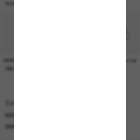
Accessoires parfaits
PERSOL
PERSOL
26,00€
37,00€
EN LIGNE SEULEMENT
EN LIGNE SEULEMENT
Trier par
VERSACE LUNETTE
LUNETTES DE SOLEIL DE LUXE
GENDER
PROMOTIONS DE