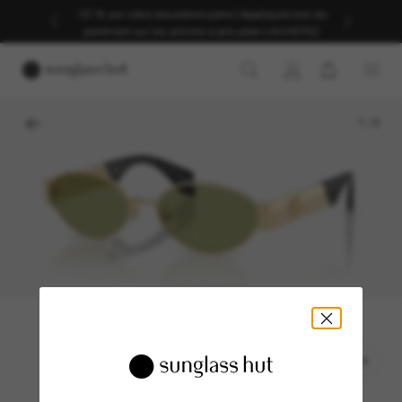
-30 % sur votre deuxième paire | Appliqués lors du
paiement sur les articles à prix plein | ACHETEZ
1
/
6
ESSAYER