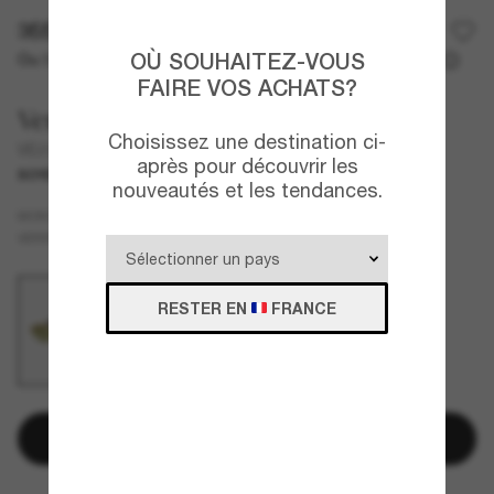
355,00€
OÙ SOUHAITEZ-VOUS
Ou 3 versements à partir de
TAEG 0% avec
118,33 €
FAIRE VOS ACHATS?
Versace
Choisissez une destination ci-
VE2301
après pour découvrir les
SOYEZ LE PREMIER À LES TROUVER ICI
NOUVEAUTÉ
nouveautés et les tendances.
Or
MONTURE
Vert
VERRES
RESTER EN
FRANCE
Ajouter au panier