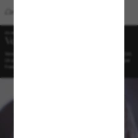
LIVRAISON À DOMICILE GRATUITE
EN AVANT-PREMIÈRE CHEZ SUNGLASS HUT
Versace dévoile sa campagne de lunettes Printemps-Été 2026.
Un portrait saisissant du glamour moderne, photographié par
Frank Lebon.