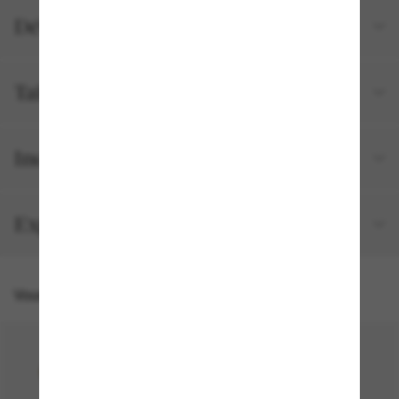
Détails du produit
Tailles et ajustements
Inclus avec votre commande
Expédition et retour gratuits
Vous pourriez aussi aimer