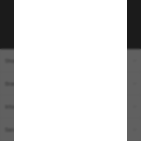
Envie de profiter d’événements VIP, de sélections
exclusives et d’offres comme 10 € de réduction*
sur votre prochain achat ? Abonnez-vous à notre
newsletter. *Les CGV s’appliquent.
Sabonner!
Shopping en ligne
Brands
Informations
Service Client