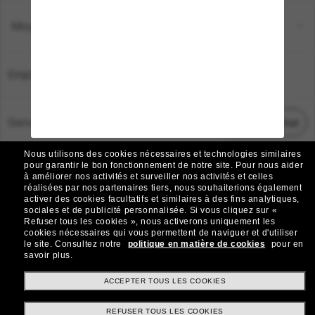
Moyens de paiement
Emplacement:
France
Service Client
Démarrez le chat
Nous utilisons des cookies nécessaires et technologies similaires
TOUS DROITS RÉSERVÉS © 2026 SUNGLASS HUT.
pour garantir le bon fonctionnement de notre site.
Pour nous aider
à améliorer nos activités et surveiller nos activités et celles
Les photos et images sur le site sont publiées à des fins d`illustration.
réalisées par nos partenaires tiers, nous souhaiterions également
activer des cookies facultatifs et similaires à des fins analytiques,
|
|
Avis sur les cookies
Politique de confidentialité
sociales et de publicité personnalisée.
Si vous cliquez sur «
Refuser tous les cookies », nous activerons uniquement les
cookies nécessaires qui vous permettent de naviguer et d'utiliser
|
|
le site.
Consultez notre
politique en matière de cookies
pour en
Conditions Générales
AdChoices
savoir plus.
Do Not Sell My Personal Information
ACCEPTER TOUS LES COOKIES
REFUSER TOUS LES COOKIES