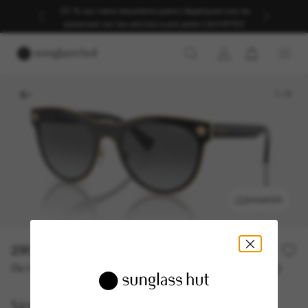
-30 % sur votre deuxième paire | Appliqués lors du
paiement sur les articles à prix plein | ACHETEZ
1
/
5
ESSAYER
290,00€
Ou 3 versements à partir de
TAEG 0% avec
96,67 €
Versace