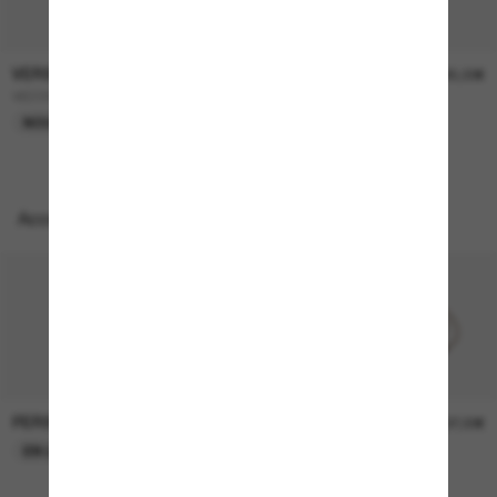
VERSACE
VERSACE
270,00€
245,00€
VE2289
VE2198
NOUVEAUTÉ
Accessoires parfaits
PERSOL
PERSOL
26,00€
37,00€
EN LIGNE SEULEMENT
EN LIGNE SEULEMENT