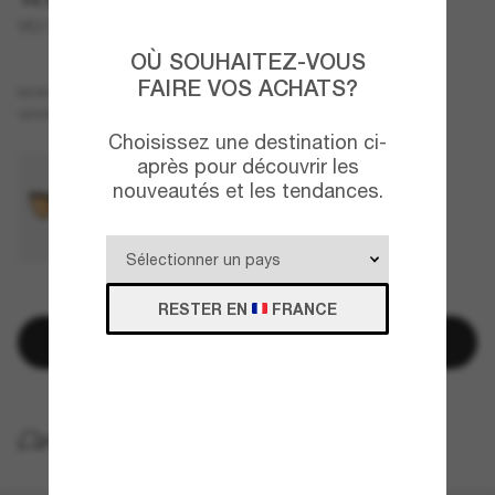
VE2198
OÙ SOUHAITEZ-VOUS
FAIRE VOS ACHATS?
Noir
MONTURE
Gris
Polarisant
VERRES
Choisissez une destination ci-
après pour découvrir les
nouveautés et les tendances.
QUELQUES PIÈCES RESTANTES!
RESTER EN
FRANCE
Ajouter au panier
LIVRAISON À DOMICILE GRATUITE