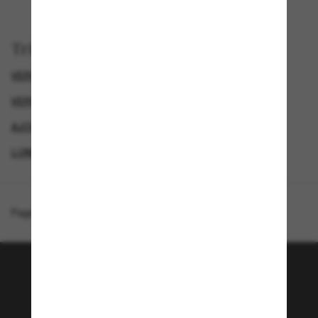
Trier par
VERSACE LUNETTE
VERSACE LUNETTES DE SOLEIL FEMME
AJOUTEZ UNE PAIRE ET ÉCONOMISEZ
LUNETTES DE SOLEIL POLARISANTES POUR FEMME
Page d'accueil
/
Versace
/
VE2198
Rejoignez la communauté
Sunglass Hut!