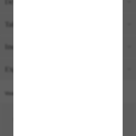
Détails du produit
Tailles et ajustements
Inclus avec votre commande
Expédition et retour gratuits
Vous pourriez aussi aimer