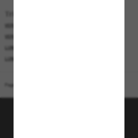
Trier par
VERSACE LUNETTE
VERSACE LUNETTES DE SOLEIL HOMME
LUNETTES DE SOLEIL DE LUXE
LUNETTES DE SOLEIL DE CRÉATEURS
Page d'accueil
/
Versace
/
VE2163
Rejoignez la communauté
Sunglass Hut!
Envie de profiter d’événements VIP, de sélections
exclusives et d’offres comme 10 € de réduction*