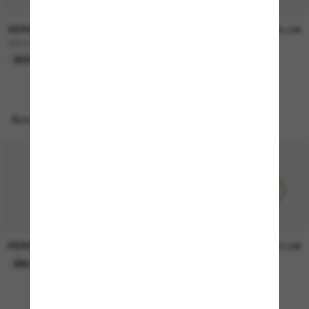
VERSACE
VERSACE
270,00€
245,00€
VE2289
VE2198
NOUVEAUTÉ
Accessoires parfaits
PERSOL
PERSOL
26,00€
37,00€
EN LIGNE SEULEMENT
EN LIGNE SEULEMENT