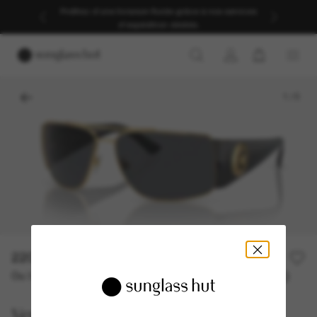
Profitez d’une livraison fluide grâce à nos services
d’expédition dédiés.
1
/
5
220,00€
Ou 3 versements à partir de
TAEG 0% avec
73,33 €
Versace