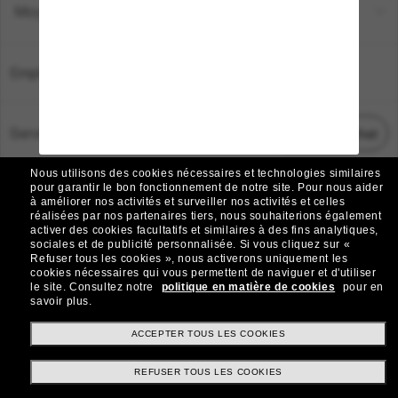
Moyens de paiement
Emplacement:
France
Service Client
Démarrez le chat
Nous utilisons des cookies nécessaires et technologies similaires
TOUS DROITS RÉSERVÉS © 2026 SUNGLASS HUT.
pour garantir le bon fonctionnement de notre site.
Pour nous aider
à améliorer nos activités et surveiller nos activités et celles
Les photos et images sur le site sont publiées à des fins d`illustration.
réalisées par nos partenaires tiers, nous souhaiterions également
activer des cookies facultatifs et similaires à des fins analytiques,
|
|
Avis sur les cookies
Politique de confidentialité
sociales et de publicité personnalisée.
Si vous cliquez sur «
Refuser tous les cookies », nous activerons uniquement les
cookies nécessaires qui vous permettent de naviguer et d'utiliser
|
|
le site.
Consultez notre
politique en matière de cookies
pour en
Conditions Générales
AdChoices
savoir plus.
Do Not Sell My Personal Information
ACCEPTER TOUS LES COOKIES
REFUSER TOUS LES COOKIES
Autres sites du Groupe