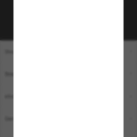
sur votre prochain achat ? Abonnez-vous à notre
newsletter. *Les CGV s’appliquent.
Sabonner!
Shopping en ligne
Brands
Informations
Service Client