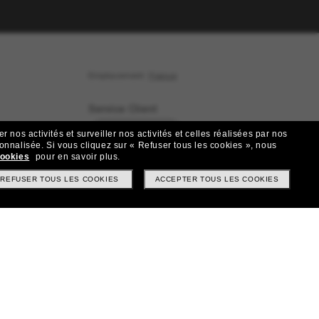
Emplacement:
France
Service Client
Démarrez le chat
 nos activités et surveiller nos activités et celles réalisées par nos
sonnalisée.
Si vous cliquez sur « Refuser tous les cookies », nous
cookies
pour en savoir plus.
Réseaux Sociaux
REFUSER TOUS LES COOKIES
ACCEPTER TOUS LES COOKIES
us
|
|
|
Facebook
Instagram
TikTok
nde
LinkedIn
trat ici
Moyens de paiement
aison