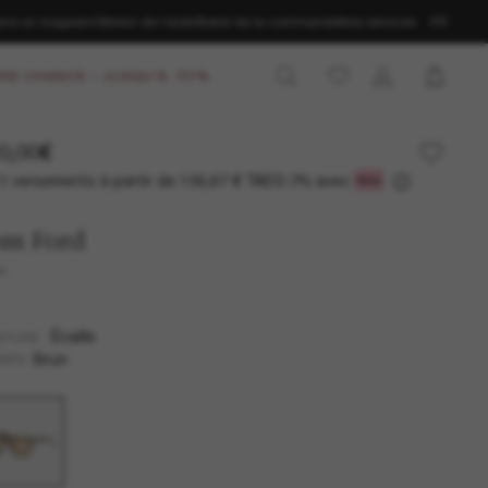
ans un magasin
Obtenir de l’aide
Statut de la commande
Nos services
FR
RE CHANCE – JUSQU'À -50%
0,00€
3 versements à partir de
TAEG 0% avec
106,67 €
om Ford
o
Écaille
NTURE
Brun
RES