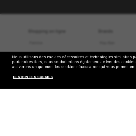
Shopping en ligne
Brands
Femme
Ray-Ban
Homme
Oakley
Nous utilisons des cookies nécessaires et technologies similaires p
partenaires tiers, nous souhaiterions également activer des cookies f
activerons uniquement les cookies nécessaires qui vous permettent de
Sélection pour enfants
Versace
GESTION DES COOKIES
Recherche de montures virtuelle
Burberry
Offres spéciales
Dolce&Gabbana
Nos services
Celine
Ventes groupées
Gucci