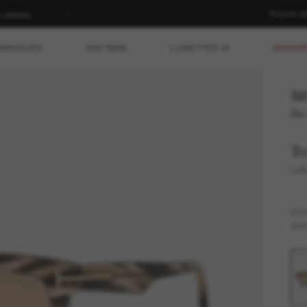
Trouver d
n dédiés.
MARQUES
RAY-BAN
LUNETTES IA
DERNIÈ
32
Ou 
T
Leli
MO
VER