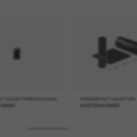
UT COLLECTION
Prix en attente
SUNGLASS HUT COLLECTION
 PANIER
AJOUTER AU PANIER