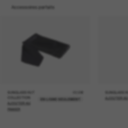
Accessoires parfaits
SUNGLASS HUT
22,00€
SUNGLASS H
COLLECTION
AJOUTER AU
EN LIGNE SEULEMENT
AJOUTER AU
PANIER