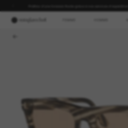
Profitez d’une livraison fluide grâce à nos services d’expéditio
FEMME
HOMME