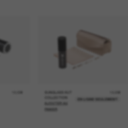
19,00€
SUNGLASS HUT
12,00€
COLLECTION
EN LIGNE SEULEMENT
AJOUTER AU
PANIER