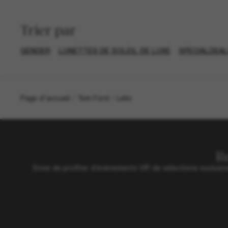
Trier par
GENDER
LUNETTES DE SOLEIL DE LUXE
SPECIALDEA
Page d'accueil
/
Tom Ford
/
Lelio
R
Envie de profiter d’événements VIP, de sélections exclus