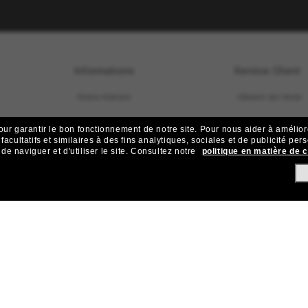
Informations
Service Client
Notre Histoire
Obtenir de l’Aide
OneSight
Contactez-Nous
our garantir le bon fonctionnement de notre site.
Pour nous aider à améliorer
acultatifs et similaires à des fins analytiques, sociales et de publicité per
 naviguer et d'utiliser le site.
Consultez notre
politique en matière de 
Offres d’emploi
Store Locator
Plan du site
Prenez rendez-vo
État de la comma
Se rétracter du con
Expédition et Livr