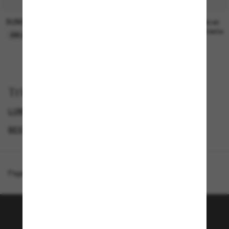
SUNGLASS HUT COLLECTION
SUNGLASS HUT COLLECTION
22,00€
Prix en
attente
EN LIGNE SEULEMENT
Trier par
LUNETTES DE SOLEIL DE LUXE
GENDER
BEST DEALS – UP TO 50%
SUNGLASSES BRANDS
Page d'accueil
/
Tom Ford
/
Tex
Rejoignez la communauté