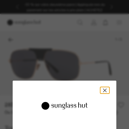
-30 % sur votre deuxième paire | Appliqués lors du
paiement sur les articles à prix plein | ACHETEZ
1
/
3
287,00€
410,00€
30% off
Ou 3 versements à partir de
TAEG 0% avec
95,67 €
Tom Ford