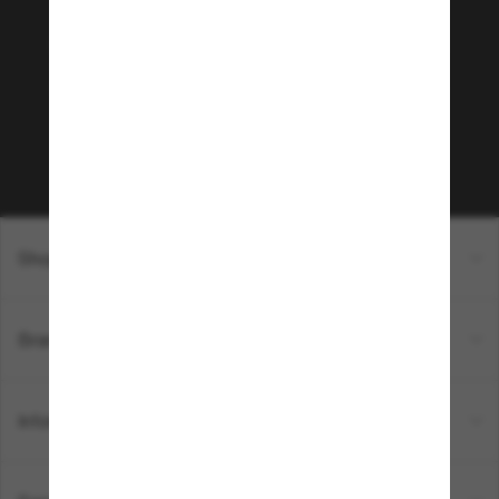
Sunglass Hut!
Envie de profiter d’événements VIP, de sélections
exclusives et d’offres comme 10 € de réduction*
sur votre prochain achat ? Abonnez-vous à notre
newsletter. *Les CGV s’appliquent.
Sabonner!
Shopping en ligne
Brands
Informations