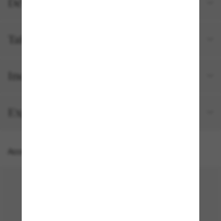
Détails du produit
Tailles et ajustements
Inclus avec votre commande
Expédition et retour gratuits
Accessoires parfaits