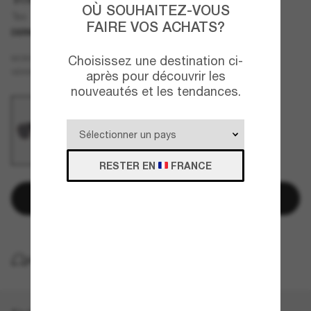
OÙ SOUHAITEZ-VOUS
Tex
FAIRE VOS ACHATS?
DERNIÈRE CHANCE
UNIQUEMENT EN LIGNE
Or
Choisissez une destination ci-
MONTURE
Gris
VERRES
après pour découvrir les
nouveautés et les tendances.
RESTER EN
FRANCE
Ajouter au panier
LIVRAISON À DOMICILE GRATUITE