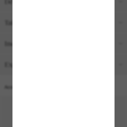
Détails du produit
Tailles et ajustements
Inclus avec votre commande
Expédition et retour gratuits
Accessoires parfaits