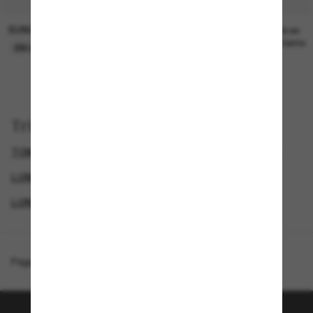
SUNGLASS HUT COLLECTION
SUNGLASS HUT COLLECTION
22,00€
Prix en
attente
EN LIGNE SEULEMENT
Trier par
TOM FORD LUNETTE
LUNETTES DE SOLEIL DE LUXE
LUNETTES DE SOLEIL FEMME
LUNETTES DE SOLEIL DE CRÉATEURS
Page d'accueil
/
Tom Ford
/
Winona