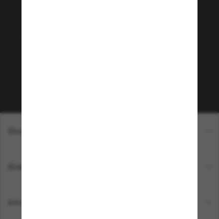
Rejoignez la communauté
Sunglass Hut!
Envie de profiter d’événements VIP, de sélections
exclusives et d’offres comme 10 € de réduction*
sur votre prochain achat ? Abonnez-vous à notre
newsletter. *Les CGV s’appliquent.
Sabonner!
Shopping en ligne
Brands
Informations