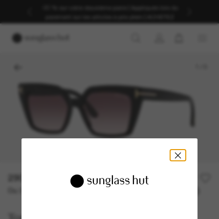
-30 % sur votre deuxième paire | Appliqués lors du
paiement sur les articles à prix plein | ACHETEZ
1
/
3
290,00€
Ou 3 versements à partir de
TAEG 0% avec
96,67 €
Tom Ford