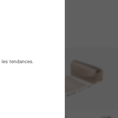
t les tendances.
19,00€
SUNGLASS HUT
12,00€