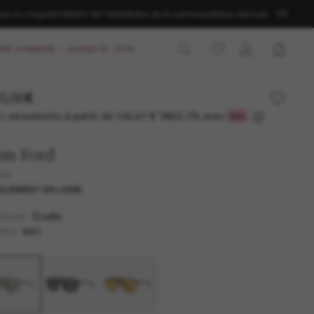
ans un magasin
Obtenir de l’aide
Statut de la commande
Nos services
FR
RE CHANCE – JUSQU'À -50%
0,00€
3 versements à partir de
TAEG 0% avec
106,67 €
om Ford
ce
QUEMENT EN LIGNE
Écaille
NTURE
Vert
RES