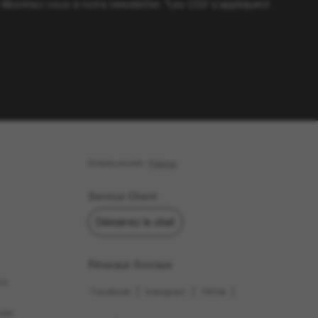
? Abonnez-vous à notre newsletter. *Les CGV s’appliquent.
Emplacement:
France
Service Client
Démarrez le chat
Réseaux Sociaux
us
|
|
|
Facebook
Instagram
TikTok
nde