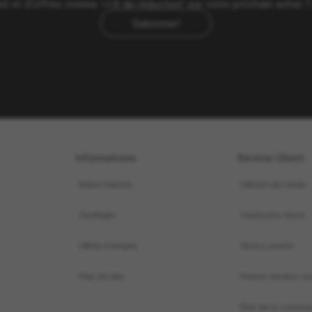
ives et d’offres comme 10 € de réduction* sur votre prochain achat 
Sabonner!
Informations
Service Client
Notre Histoire
Obtenir de l’Aide
OneSight
Contactez-Nous
Offres d’emploi
Store Locator
Plan du site
Prenez rendez-vo
État de la comma