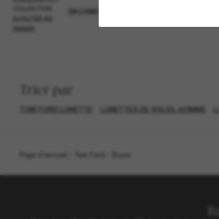
COLLECTION
AJOUTER AU
EN LIGNE SEULEMENT
AJOUTER AU
PANIER
Trier par
TOM FORD LUNETTE
LUNETTES DE SOLEIL HOMME
L
Page d'accueil
/
Tom Ford
/
Bruce
R