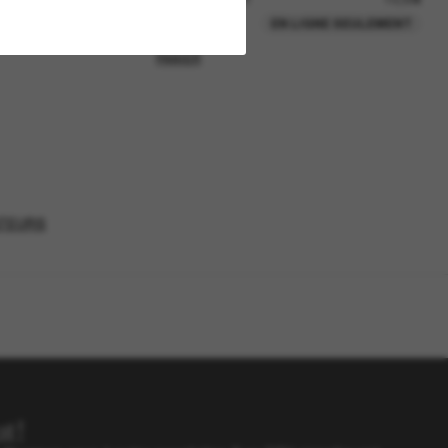
COLLECTION
EN LIGNE SEULEMENT
AJOUTER AU
PANIER
ATEURS
t!