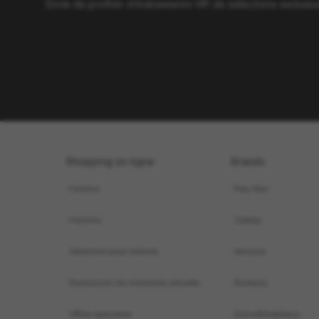
Envie de profiter d’événements VIP, de sélections exclus
Shopping en ligne
Brands
Femme
Ray-Ban
Homme
Oakley
Sélection pour enfants
Versace
Recherche de montures virtuelle
Burberry
Offres spéciales
Dolce&Gabbana