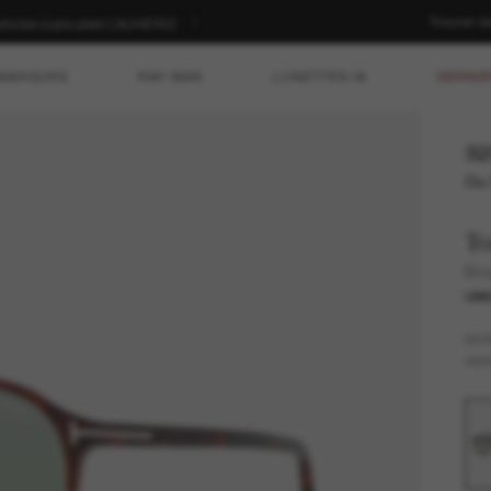
Trouver d
rticles à prix plein | ACHETEZ
MARQUES
RAY-BAN
LUNETTES IA
DERNIÈ
32
Ou 
T
Bru
UNI
MO
VER