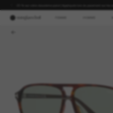
-30 % sur votre deuxième paire | Appliqués lors du paiement sur les a
FEMME
HOMME