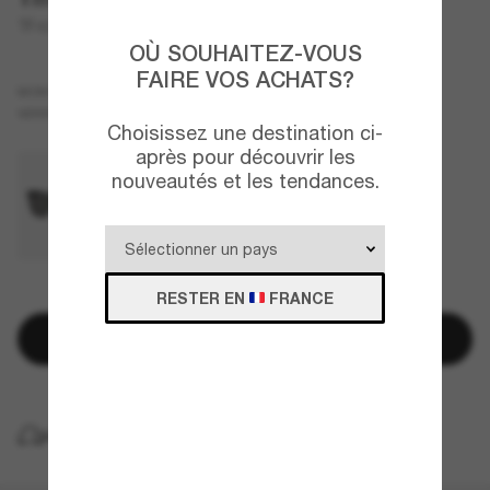
TF4241D
OÙ SOUHAITEZ-VOUS
FAIRE VOS ACHATS?
Écaille
MONTURE
Brun
VERRES
Choisissez une destination ci-
après pour découvrir les
nouveautés et les tendances.
QUELQUES PIÈCES RESTANTES!
RESTER EN
FRANCE
Ajouter au panier
LIVRAISON À DOMICILE GRATUITE