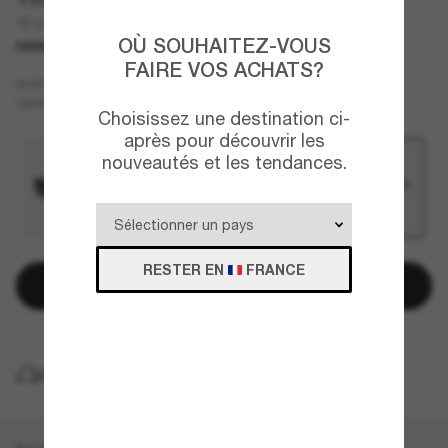
TF4240U
OÙ SOUHAITEZ-VOUS
DERNIÈRE CHANCE
UNIQUEMENT EN LIGNE
FAIRE VOS ACHATS?
Bleu
MONTURE
Bleu
VERRES
Choisissez une destination ci-
après pour découvrir les
nouveautés et les tendances.
RESTER EN
FRANCE
Ajouter au panier
LIVRAISON À DOMICILE GRATUITE