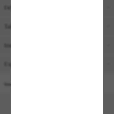
Détails du produit
Tailles et ajustements
Inclus avec votre commande
Expédition et retour gratuits
Vous pourriez aussi aimer