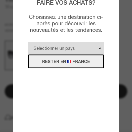
FAIRE VOS ACHATS?
TF4229
Choisissez une destination ci-
après pour découvrir les
Noir
MONTURE
nouveautés et les tendances.
Gris
Polarisant
VERRES
RESTER EN
FRANCE
QUELQUES PIÈCES RESTANTES!
Ajouter au panier
LIVRAISON À DOMICILE GRATUITE