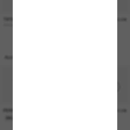
TIFFANY & CO.
TIFFANY & CO.
360,00€
320,00€
TF4193B
TF4242D
Accessoires parfaits
PERSOL
PERSOL
26,00€
37,00€
EN LIGNE SEULEMENT
EN LIGNE SEULEMENT