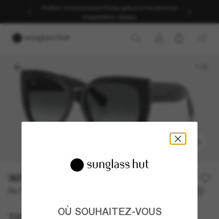
Profitez d’une livraison fluide grâce à nos services
d’expédition dédiés.
1
/
5
ESSAYER
365,00€
Ou 3 versements à partir de
TAEG 0% avec
121,67 €
OÙ SOUHAITEZ-VOUS
Tiffany & Co.