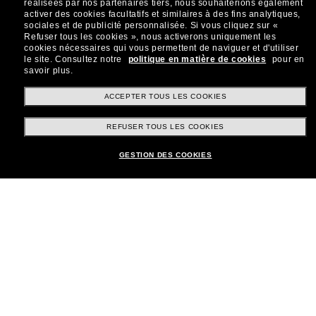
réalisées par nos partenaires tiers, nous souhaiterions également
Sabonner!
activer des cookies facultatifs et similaires à des fins analytiques,
sociales et de publicité personnalisée.
Si vous cliquez sur «
Refuser tous les cookies », nous activerons uniquement les
cookies nécessaires qui vous permettent de naviguer et d'utiliser
le site.
Consultez notre
politique en matière de cookies
pour en
savoir plus.
Shopping en ligne
ACCEPTER TOUS LES COOKIES
REFUSER TOUS LES COOKIES
Brands
GESTION DES COOKIES
Informations
Service Client
Moyens de paiement