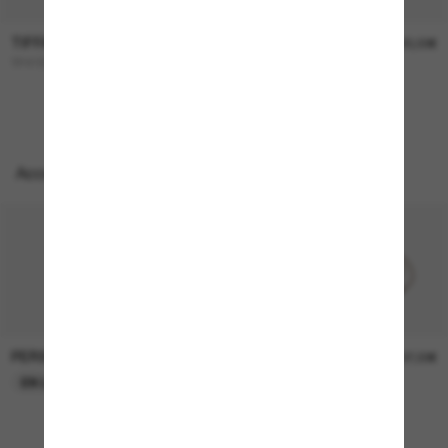
TIFFANY & CO.
TIFFANY & CO.
360,00€
320,00€
TF4193B
TF4242D
Accessoires parfaits
PERSOL
PERSOL
26,00€
37,00€
EN LIGNE SEULEMENT
EN LIGNE SEULEMENT