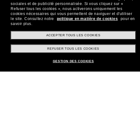
sociales et de publicité personnalisée.
Si vous cliquez sur «
Refuser tous les cookies », nous activerons uniquement les
cookies nécessaires qui vous permettent de naviguer et d'utiliser
le site.
Consultez notre
politique en matière de cookies
pour en
savoir plus.
Shopping en ligne
ACCEPTER TOUS LES COOKIES
REFUSER TOUS LES COOKIES
Brands
GESTION DES COOKIES
Informations
Service Client
Moyens de paiement