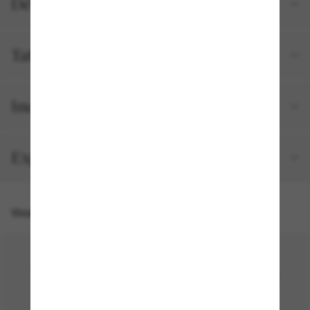
Détails du produit
Tailles et ajustements
Inclus avec votre commande
Expédition et retour gratuits
Vous pourriez aussi aimer