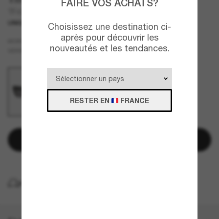
FAIRE VOS ACHATS?
TF4218
UNIQUEMENT EN LIGNE
Choisissez une destination ci-
après pour découvrir les
Noir
MONTURE
nouveautés et les tendances.
Gris
Polarisant
VERRES
RESTER EN
FRANCE
Ajouter au panier
LIVRAISON À DOMICILE GRATUITE