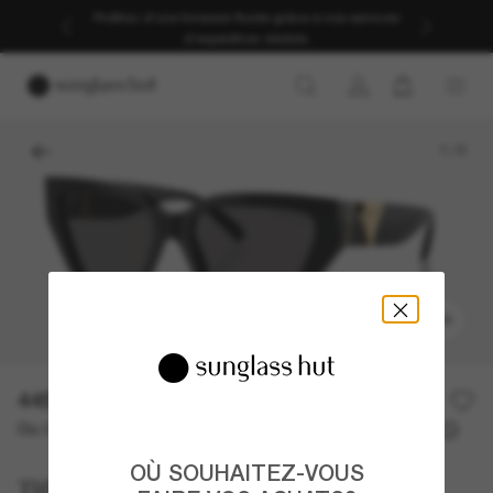
Profitez d’une livraison fluide grâce à nos services
d’expédition dédiés.
1
/
5
ESSAYER
445,00€
Ou 3 versements à partir de
TAEG 0% avec
148,33 €
OÙ SOUHAITEZ-VOUS
Tiffany & Co.