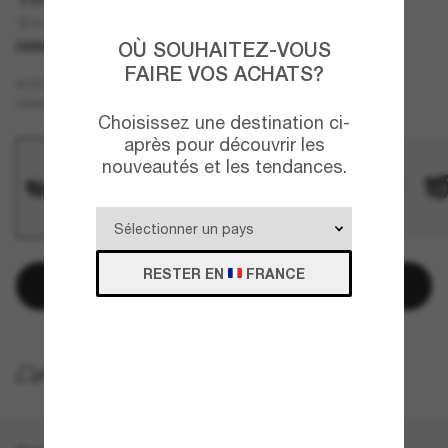
TF4197
OÙ SOUHAITEZ-VOUS
DERNIÈRE CHANCE
UNIQUEMENT EN LIGNE
FAIRE VOS ACHATS?
Blanc
MONTURE
Gris
VERRES
Choisissez une destination ci-
après pour découvrir les
nouveautés et les tendances.
RESTER EN
FRANCE
Ajouter au panier
LIVRAISON À DOMICILE GRATUITE