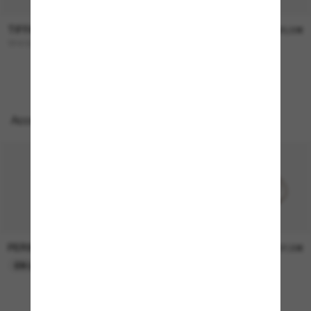
TIFFANY & CO.
TIFFANY & CO.
360,00€
320,00€
TF4193B
TF4242D
Accessoires parfaits
PERSOL
PERSOL
26,00€
37,00€
EN LIGNE SEULEMENT
EN LIGNE SEULEMENT