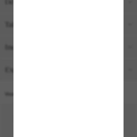
Détails du produit
Tailles et ajustements
Inclus avec votre commande
Expédition et retour gratuits
Vous pourriez aussi aimer