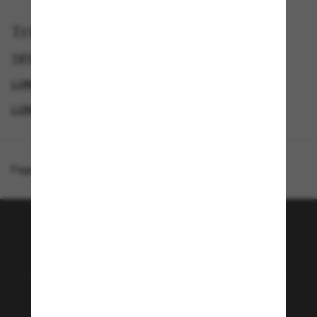
Trier par
TIFFANY LUNETTE
LUNETTES DE SOLEIL FEMME
LUNETTES DE SOLEIL DE LUXE
LUNETTES DE SOLEIL DE CRÉATEURS
Page d'accueil
/
Tiffany & Co.
/
TF4197
Rejoignez la communauté
Sunglass Hut!
Envie de profiter d’événements VIP, de sélections
exclusives et d’offres comme 10 € de réduction*
sur votre prochain achat ? Abonnez-vous à notre
newsletter. *Les CGV s’appliquent.