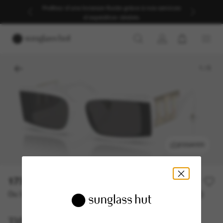
Profitez d’une livraison fluide grâce à nos services
d’expédition dédiés.
1
/
5
ESSAYER
173,50€
347,00€
50% off
Ou 3 versements à partir de
TAEG 0% avec
57,83 €
Tiffany & Co.