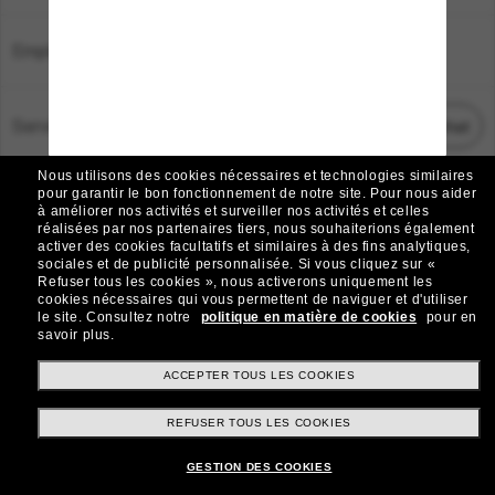
Emplacement:
France
Service Client
Démarrez le chat
Nous utilisons des cookies nécessaires et technologies similaires
TOUS DROITS RÉSERVÉS © 2026 SUNGLASS HUT.
pour garantir le bon fonctionnement de notre site.
Pour nous aider
à améliorer nos activités et surveiller nos activités et celles
Les photos et images sur le site sont publiées à des fins d`illustration.
réalisées par nos partenaires tiers, nous souhaiterions également
activer des cookies facultatifs et similaires à des fins analytiques,
|
|
Avis sur les cookies
Politique de confidentialité
sociales et de publicité personnalisée.
Si vous cliquez sur «
Refuser tous les cookies », nous activerons uniquement les
cookies nécessaires qui vous permettent de naviguer et d'utiliser
|
|
le site.
Consultez notre
politique en matière de cookies
pour en
Conditions Générales
AdChoices
savoir plus.
Do Not Sell My Personal Information
ACCEPTER TOUS LES COOKIES
REFUSER TOUS LES COOKIES
Autres sites du Groupe
GESTION DES COOKIES