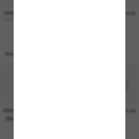
TIFFANY & CO.
TIFFANY & CO.
360,00€
320,00€
TF4193B
TF4242D
Accessoires parfaits
PERSOL
PERSOL
26,00€
37,00€
EN LIGNE SEULEMENT
EN LIGNE SEULEMENT