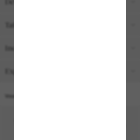
Détails du produit
Tailles et ajustements
Inclus avec votre commande
Expédition et retour gratuits
Vous pourriez aussi aimer