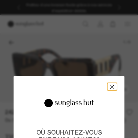
Profitez d’une livraison fluide grâce à nos services
d’expédition dédiés.
1
/
5
ESSAYER
242,90€
347,00€
30% off
Ou 3 versements à partir de
TAEG 0% avec
80,97 €
OÙ SOUHAITEZ-VOUS
Tiffany & Co.