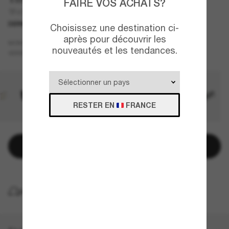
FAIRE VOS ACHATS?
TF4197
DERNIÈRE CHANCE
UNIQUEMENT EN LIGNE
Choisissez une destination ci-
après pour découvrir les
Écaille
MONTURE
nouveautés et les tendances.
Brun
VERRES
RESTER EN
FRANCE
Ajouter au panier
LIVRAISON À DOMICILE GRATUITE