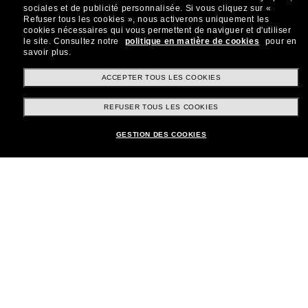
sociales et de publicité personnalisée.
Si vous cliquez sur «
Refuser tous les cookies », nous activerons uniquement les
cookies nécessaires qui vous permettent de naviguer et d'utiliser
le site.
Consultez notre
politique en matière de cookies
pour en
savoir plus.
Shopping en ligne
ACCEPTER TOUS LES COOKIES
REFUSER TOUS LES COOKIES
Brands
GESTION DES COOKIES
Informations
Service Client
Moyens de paiement