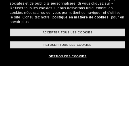
sociales et de publicité personnalisée.
Si vous cliquez sur «
Refuser tous les cookies », nous activerons uniquement les
cookies nécessaires qui vous permettent de naviguer et d'utiliser
le site.
Consultez notre
politique en matière de cookies
pour en
savoir plus.
Shopping en ligne
ACCEPTER TOUS LES COOKIES
REFUSER TOUS LES COOKIES
Brands
GESTION DES COOKIES
Informations
Service Client
Moyens de paiement