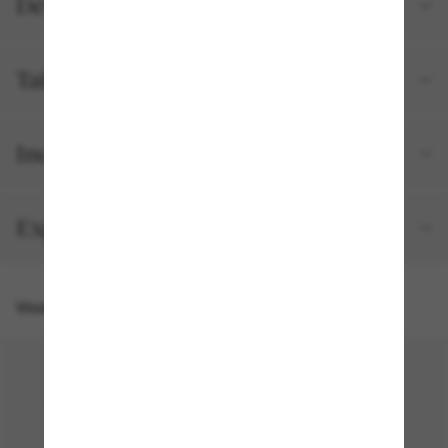
Détails du produit
Tailles et ajustements
Inclus avec votre commande
Expédition et retour gratuits
Vous pourriez aussi aimer