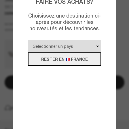
FAIRE VOS ACHATS?
SK7009
DERNIÈRE CHANCE
UNIQUEMENT EN LIGNE
Choisissez une destination ci-
après pour découvrir les
Argent
MONTURE
nouveautés et les tendances.
Gris
VERRES
RESTER EN
FRANCE
Ajouter au panier
LIVRAISON À DOMICILE GRATUITE