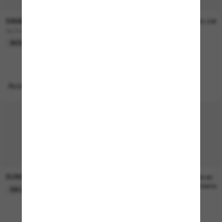
SWAROVSKI
SWAROVSKI
195,00€
195,00€
SK7045D
SK6040
NOUVEAUTÉ
NOUVEAUTÉ
Accessoires parfaits
SUNGLASS HUT COLLECTION
SUNGLASS HUT COLLECTION
22,00€
Prix en
attente
EN LIGNE SEULEMENT