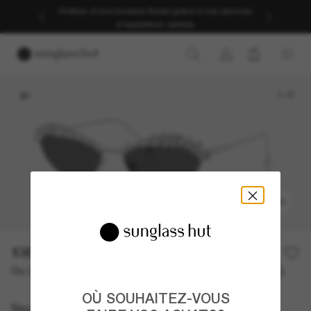
Profitez d’une livraison fluide grâce à nos services
d’expédition dédiés.
1
/
5
ESSAYER
135,00€
270,00€
50% off
Ou 3 versements à partir de
TAEG 0% avec
45,00 €
OÙ SOUHAITEZ-VOUS
Swarovski