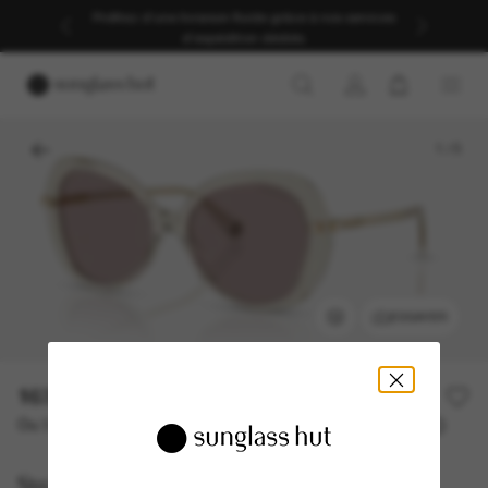
Profitez d’une livraison fluide grâce à nos services
d’expédition dédiés.
1
/
5
ESSAYER
163,00€
Ou 3 versements à partir de
TAEG 0% avec
54,33 €
Swarovski