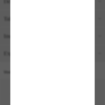
Détails du produit
Tailles et ajustements
Inclus avec votre commande
Expédition et retour gratuits
Vous pourriez aussi aimer