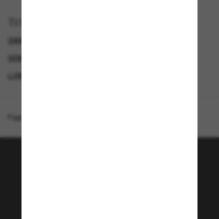
Trier par
SWAROVSKI LUNETTE
SEMAINE DU BLACK FRIDAY : JUSQU'À -50 %
LUNETTES DE SOLEIL DE LUXE
GENDER
Page d'accueil
/
Swarovski
/
SK6059
Rejoignez la communauté
Sunglass Hut!
Envie de profiter d’événements VIP, de sélections
exclusives et d’offres comme 10 € de réduction*
sur votre prochain achat ? Abonnez-vous à notre
newsletter. *Les CGV s’appliquent.