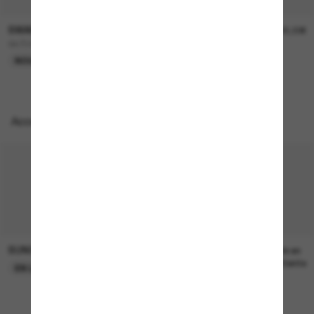
SWAROVSKI
SWAROVSKI
195,00€
195,00€
SK7045D
SK6040
NOUVEAUTÉ
NOUVEAUTÉ
Accessoires parfaits
SUNGLASS HUT COLLECTION
SUNGLASS HUT COLLECTION
22,00€
Prix en
attente
EN LIGNE SEULEMENT