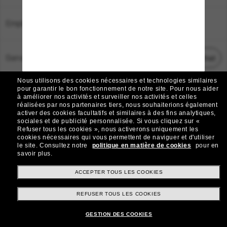
Emplacement:
France
Service Client
Démarrez le chat
Nous utilisons des cookies nécessaires et technologies similaires
TOUS DROITS RÉSERVÉS © 2026 SUNGLASS HUT.
pour garantir le bon fonctionnement de notre site.
Pour nous aider
à améliorer nos activités et surveiller nos activités et celles
Les photos et images sur le site sont publiées à des fins d`illustration.
réalisées par nos partenaires tiers, nous souhaiterions également
activer des cookies facultatifs et similaires à des fins analytiques,
|
|
Avis sur les cookies
Politique de confidentialité
sociales et de publicité personnalisée.
Si vous cliquez sur «
Refuser tous les cookies », nous activerons uniquement les
cookies nécessaires qui vous permettent de naviguer et d'utiliser
|
|
le site.
Consultez notre
politique en matière de cookies
pour en
Conditions Générales
AdChoices
savoir plus.
Do Not Sell My Personal Information
ACCEPTER TOUS LES COOKIES
REFUSER TOUS LES COOKIES
Autres sites du Groupe
GESTION DES COOKIES