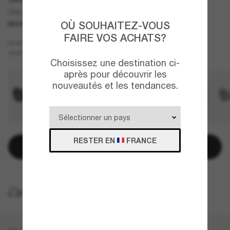
SK6059
OÙ SOUHAITEZ-VOUS
NOUVEAUTÉ
FAIRE VOS ACHATS?
Écaille
MONTURE
Brun
VERRES
Choisissez une destination ci-
après pour découvrir les
nouveautés et les tendances.
RESTER EN
FRANCE
Ajouter au panier
LIVRAISON À DOMICILE GRATUITE