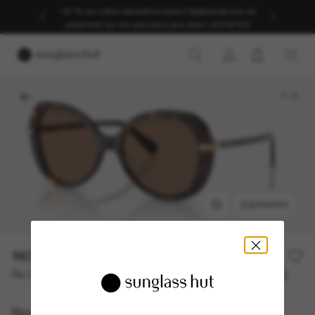
-30 % sur votre deuxième paire | Appliqués lors du
paiement sur les articles à prix plein | ACHETEZ
1
/
5
ESSAYER
163,00€
Ou 3 versements à partir de
TAEG 0% avec
54,33 €
Swarovski