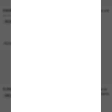
SWAROVSKI
SWAROVSKI
195,00€
195,00€
SK7045D
SK6040
NOUVEAUTÉ
NOUVEAUTÉ
Accessoires parfaits
SUNGLASS HUT COLLECTION
SUNGLASS HUT COLLECTION
22,00€
Prix en
attente
EN LIGNE SEULEMENT