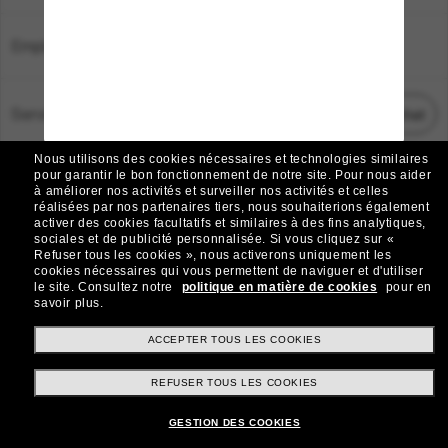
Emplacement:
France
Service Client
Démarrez le chat
Nous utilisons des cookies nécessaires et technologies similaires
TOUS DROITS RÉSERVÉS © 2026 SUNGLASS HUT.
pour garantir le bon fonctionnement de notre site.
Pour nous aider
à améliorer nos activités et surveiller nos activités et celles
Les photos et images sur le site sont publiées à des fins d`illustration.
réalisées par nos partenaires tiers, nous souhaiterions également
activer des cookies facultatifs et similaires à des fins analytiques,
|
|
Avis sur les cookies
Politique de confidentialité
sociales et de publicité personnalisée.
Si vous cliquez sur «
Refuser tous les cookies », nous activerons uniquement les
cookies nécessaires qui vous permettent de naviguer et d'utiliser
|
|
le site.
Consultez notre
politique en matière de cookies
pour en
Conditions Générales
AdChoices
savoir plus.
Do Not Sell My Personal Information
ACCEPTER TOUS LES COOKIES
REFUSER TOUS LES COOKIES
Autres sites du Groupe
GESTION DES COOKIES