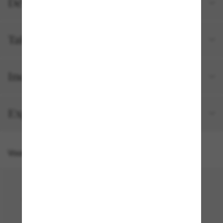
Détails du produit
Tailles et ajustements
Inclus avec votre commande
Expédition et retour gratuits
Vous pourriez aussi aimer