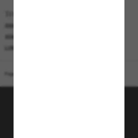
Trier par
SWAROVSKI LUNETTE
SEMAINE DU BLACK FRIDAY : JUSQU'À -50 %
LUNETTES DE SOLEIL DE LUXE
GENDER
Page d'accueil
/
Swarovski
/
SK6059
Rejoignez la communauté
Sunglass Hut!
Envie de profiter d’événements VIP, de sélections
exclusives et d’offres comme 10 € de réduction*
sur votre prochain achat ? Abonnez-vous à notre
newsletter. *Les CGV s’appliquent.