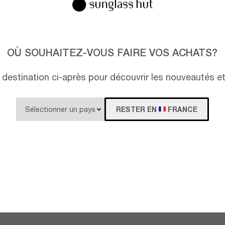
OÙ SOUHAITEZ-VOUS FAIRE VOS ACHATS?
destination ci-après pour découvrir les nouveautés e
RESTER EN
FRANCE
TRANSITIONS
®
195,00€
SWAROVSKI
SK6047
NOUVEAUTÉ