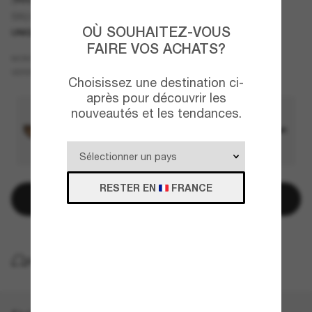
SK6045U
OÙ SOUHAITEZ-VOUS
UNIQUEMENT EN LIGNE
NOUVEAUTÉ
FAIRE VOS ACHATS?
Gris
MONTURE
Gris
VERRES
Choisissez une destination ci-
après pour découvrir les
nouveautés et les tendances.
RESTER EN
FRANCE
Ajouter au panier
LIVRAISON À DOMICILE GRATUITE