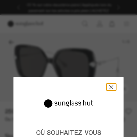
Profitez d’une livraison fluide grâce à nos services
d’expédition dédiés.
1
/
5
ESSAYER
250,00€
Ou 3 versements à partir de
TAEG 0% avec
83,33 €
OÙ SOUHAITEZ-VOUS
Swarovski