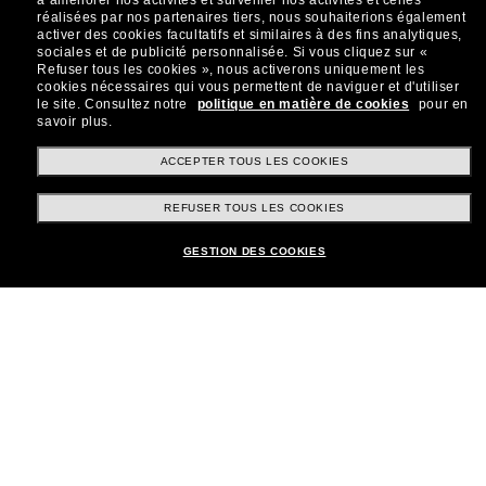
à améliorer nos activités et surveiller nos activités et celles
réalisées par nos partenaires tiers, nous souhaiterions également
Sabonner!
activer des cookies facultatifs et similaires à des fins analytiques,
sociales et de publicité personnalisée.
Si vous cliquez sur «
Refuser tous les cookies », nous activerons uniquement les
cookies nécessaires qui vous permettent de naviguer et d'utiliser
le site.
Consultez notre
politique en matière de cookies
pour en
savoir plus.
Shopping en ligne
ACCEPTER TOUS LES COOKIES
REFUSER TOUS LES COOKIES
Brands
GESTION DES COOKIES
Informations
Service Client
Moyens de paiement