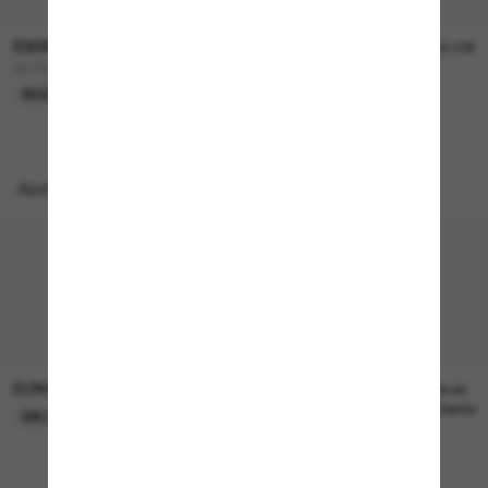
SWAROVSKI
SWAROVSKI
195,00€
195,00€
SK7045D
SK6040
NOUVEAUTÉ
NOUVEAUTÉ
Accessoires parfaits
SUNGLASS HUT COLLECTION
SUNGLASS HUT COLLECTION
22,00€
Prix en
attente
EN LIGNE SEULEMENT