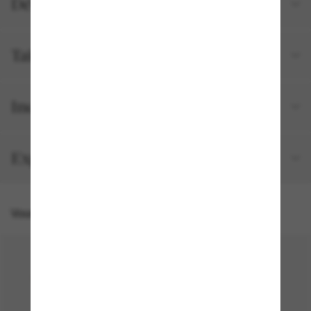
Détails du produit
Tailles et ajustements
Inclus avec votre commande
Expédition et retour gratuits
Vous pourriez aussi aimer