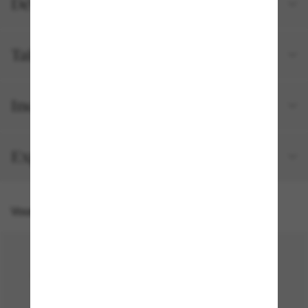
Détails du produit
Tailles et ajustements
Inclus avec votre commande
Expédition et retour gratuits
Vous pourriez aussi aimer