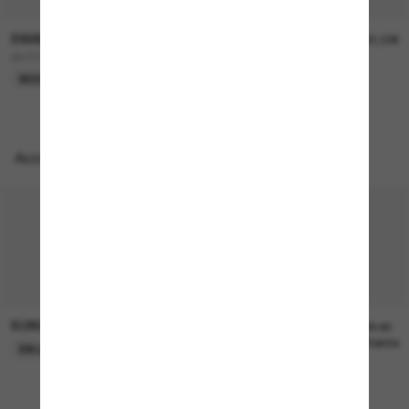
SWAROVSKI
SWAROVSKI
195,00€
195,00€
SK7045D
SK6040
NOUVEAUTÉ
NOUVEAUTÉ
Accessoires parfaits
SUNGLASS HUT COLLECTION
SUNGLASS HUT COLLECTION
22,00€
Prix en
attente
EN LIGNE SEULEMENT