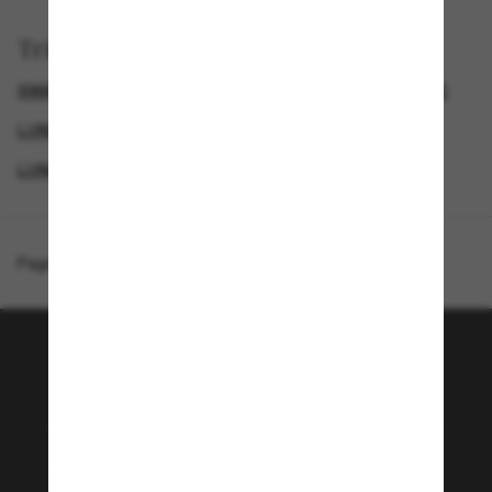
Trier par
SWAROVSKI LUNETTE
LUNETTES DE SOLEIL DE LUXE
LUNETTES DE SOLEIL FEMME
LUNETTES DE SOLEIL DE CRÉATEURS
Page d'accueil
/
Swarovski
/
SK6002
Rejoignez la communauté
Sunglass Hut!
Envie de profiter d’événements VIP, de sélections
exclusives et d’offres comme 10 € de réduction*
sur votre prochain achat ? Abonnez-vous à notre
newsletter. *Les CGV s’appliquent.