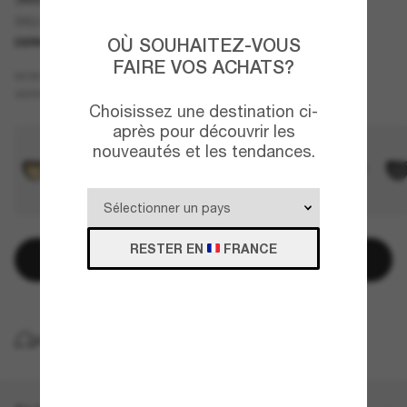
SK6002
OÙ SOUHAITEZ-VOUS
DERNIÈRE CHANCE
UNIQUEMENT EN LIGNE
FAIRE VOS ACHATS?
Vert
MONTURE
Bleu
VERRES
Choisissez une destination ci-
après pour découvrir les
nouveautés et les tendances.
RESTER EN
FRANCE
Ajouter au panier
LIVRAISON À DOMICILE GRATUITE