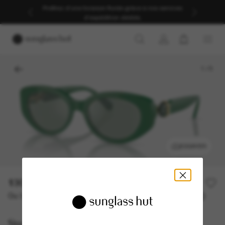
Profitez d’une livraison fluide grâce à nos services
d’expédition dédiés.
1
/
5
ESSAYER
130,00€
260,00€
50% off
Ou 3 versements à partir de
TAEG 0% avec
43,33 €
Swarovski