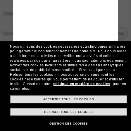
Emplacement:
France
Service Client
Démarrez le chat
Nous utilisons des cookies nécessaires et technologies similaires
TOUS DROITS RÉSERVÉS © 2026 SUNGLASS HUT.
pour garantir le bon fonctionnement de notre site.
Pour nous aider
à améliorer nos activités et surveiller nos activités et celles
Les photos et images sur le site sont publiées à des fins d`illustration.
réalisées par nos partenaires tiers, nous souhaiterions également
activer des cookies facultatifs et similaires à des fins analytiques,
|
|
Avis sur les cookies
Politique de confidentialité
sociales et de publicité personnalisée.
Si vous cliquez sur «
Refuser tous les cookies », nous activerons uniquement les
cookies nécessaires qui vous permettent de naviguer et d'utiliser
|
|
le site.
Consultez notre
politique en matière de cookies
pour en
Conditions Générales
AdChoices
savoir plus.
Do Not Sell My Personal Information
ACCEPTER TOUS LES COOKIES
REFUSER TOUS LES COOKIES
Autres sites du Groupe
GESTION DES COOKIES