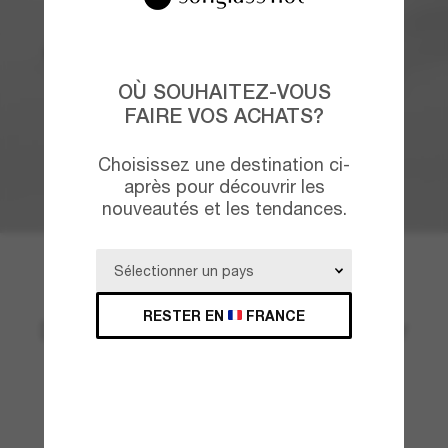
OÙ SOUHAITEZ-VOUS
FAIRE VOS ACHATS?
Choisissez une destination ci-
après pour découvrir les
nouveautés et les tendances.
RESTER EN
FRANCE
Découvrez nos meilleurs choix pour
homme