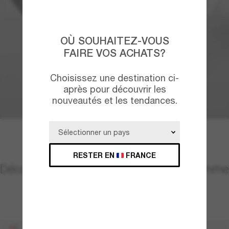
OÙ SOUHAITEZ-VOUS
FAIRE VOS ACHATS?
Choisissez une destination ci-
après pour découvrir les
nouveautés et les tendances.
RESTER EN
FRANCE
Découvrez nos meilleurs choix pour femme