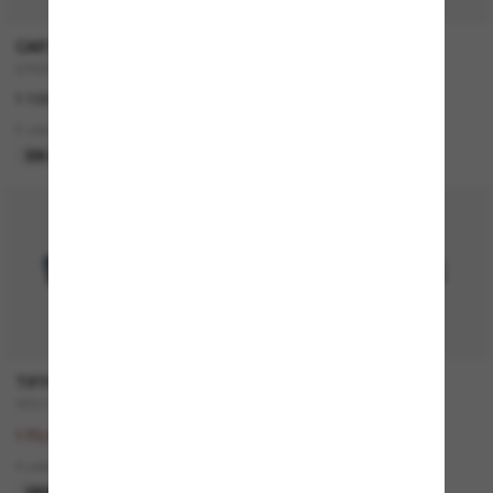
CARTIER
CARTIER
CT0359S
CT0579S
1 100,00€
1 050,00€
2 colors
2 colors
EN LIGNE SEULEMENT
NOUVEAUTÉ
50% off
TIFFANY & CO.
RAY-BAN
TF3111
RB2210
347,00€
157,00€
173,50€
9 colors
4 colors
DERNIÈRE CHANCE