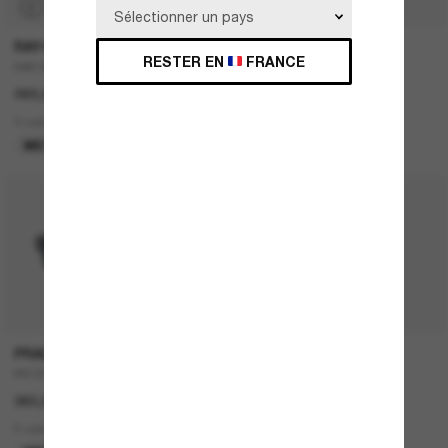
P
RAY-BAN
DOLCE&GABBANA
RESTER EN
FRANCE
RAY-BAN Meta Wayfarer
DG4403
269,00€
242,00€
121,00€
4 colors
4 colors
META GEN 1
DERNIÈRE CHANCE
PRADA
DIOR
PR 02ZS
30MONTAIGNE SU
360,00€
490,00€
5 colors
2 colors