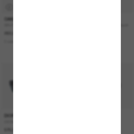
P
TRANSITIONS
®
OAKLEY
RAY-BAN
SPLIT Shot
RB3767 Transitions ® Color Touch
™ Lenses
262,00€
242,00€
3 colors
2 colors
NOUVEAUTÉ
DIOR
TIFFANY & CO.
CD Diamond S2I
TF3082
570,00€
320,00€