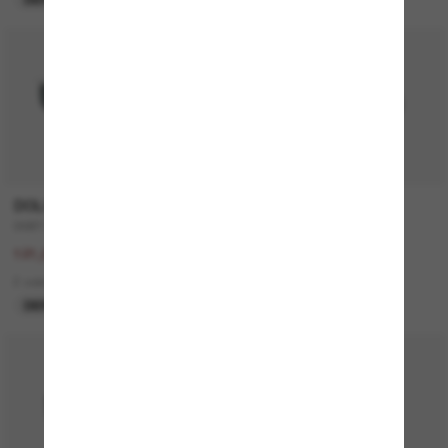
50% off
DOLCE&GABBANA
VOGUE EYEWEAR
DG6177
VO5222S
242,00€
109,00€
121,00€
1 colors
2 colors
DERNIÈRE CHANCE
DERNIÈRE CHANCE