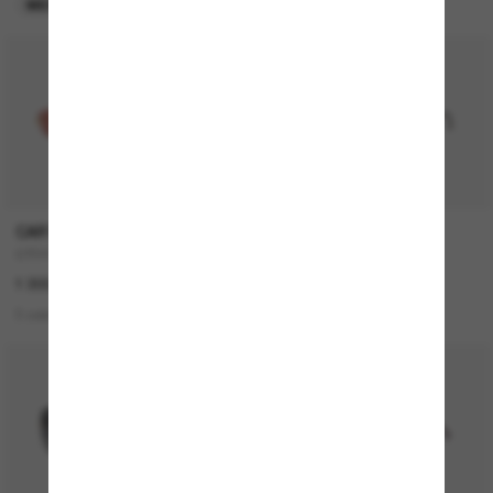
MEILLEURE VENTES
EN LIGNE SEULEMENT
CARTIER
CARTIER
CT0474S
CT0550S
1 300,00€
1 100,00€
3 colors
2 colors