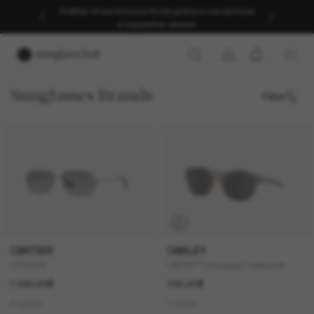
Profitez d’une livraison fluide grâce à nos services
d’expédition dédiés.
Sunglasses Brands
Filter
P
CARTIER
OAKLEY
CT0330S
LATCH™ Introspect Collection
1 090,00€
232,00€
4 colors
1 colors