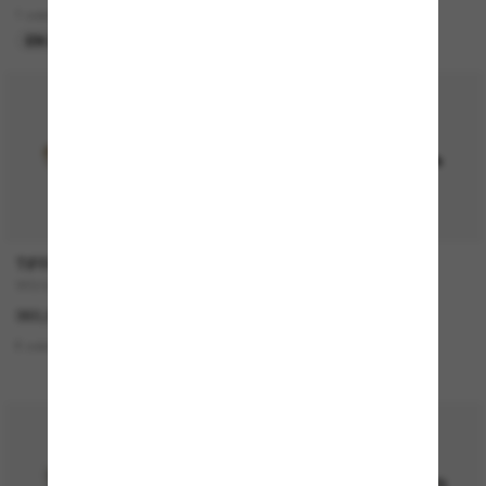
1 colors
2 colors
EN LIGNE SEULEMENT
EN LIGNE SEULEMENT
TIFFANY & CO.
OAKLEY
TF3104D
Paracord
360,00€
182,00€
6 colors
7 colors
EN LIGNE SEULEMENT