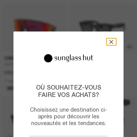
P
OAKLEY
RAY-BAN
OAKLEY Meta Vanguard
RAY-BAN Meta Wayfarer
549,00€
449,00€
7 colors
6 colors
OÙ SOUHAITEZ-VOUS
MEILLEURE VENTES
META GEN 2
FAIRE VOS ACHATS?
50% off
Choisissez une destination ci-
après pour découvrir les
nouveautés et les tendances.