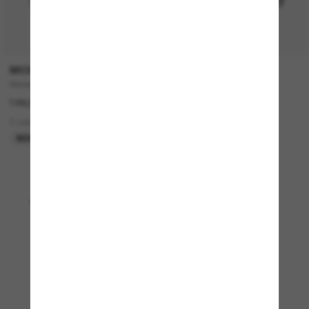
P
MICHAEL KORS
COSTA
Malaga
Fantail
144,00€
214,00€
3 colors
9 colors
NOUVEAUTÉ
EN LIGNE SEULEMENT
Affichage 1 - 24 sur 4945
Charger plus de lunettes de soleil
Foire aux questions