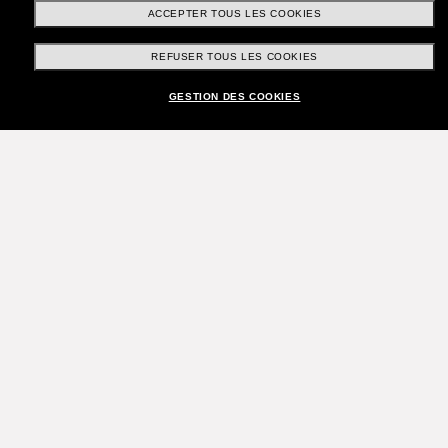
ACCEPTER TOUS LES COOKIES
REFUSER TOUS LES COOKIES
GESTION DES COOKIES
Rejoignez la communauté
Sunglass Hut!
Envie de profiter d’événements VIP, de sélections
exclusives et d’offres comme 10 € de réduction*
sur votre prochain achat ? Abonnez-vous à notre
newsletter. *Les CGV s’appliquent.
Sabonner!