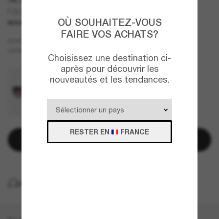
FZ6027U
OÙ SOUHAITEZ-VOUS
NOUVEAUTÉ
FAIRE VOS ACHATS?
Noir
MONTURE
Rouge
VERRES
Choisissez une destination ci-
après pour découvrir les
nouveautés et les tendances.
RESTER EN
FRANCE
Ajouter au panier
LIVRAISON À DOMICILE GRATUITE