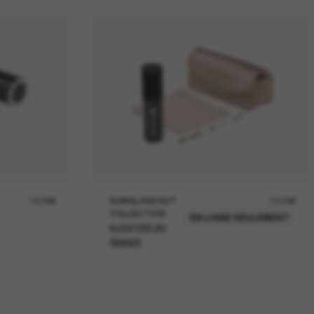
19,00€
SUNGLASS HUT
12,00€
COLLECTION
EN LIGNE SEULEMENT
AJOUTER AU
PANIER