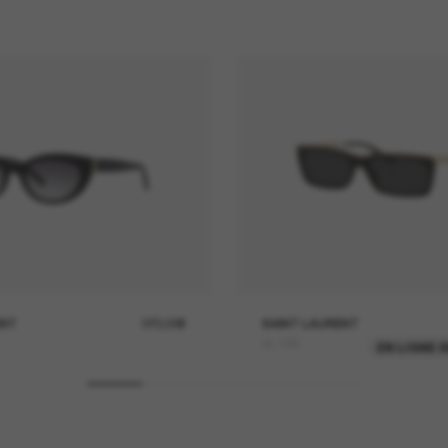
ENT
370,00€
SAINT LAURENT
SL 766
EN LIGNE 