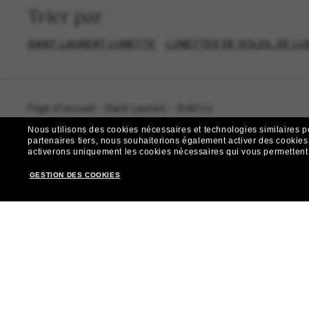
Trier par
SAINT LAURENT LUNETTE
LUNETTES DE SOLEIL DE LU
Page d'accueil
/
Saint Laurent
/
SLM152
Nous utilisons des cookies nécessaires et technologies similaires p
partenaires tiers, nous souhaiterions également activer des cookies f
activerons uniquement les cookies nécessaires qui vous permettent de
GESTION DES COOKIES
R
Envie de profiter d’événements VIP, de sélections exclus