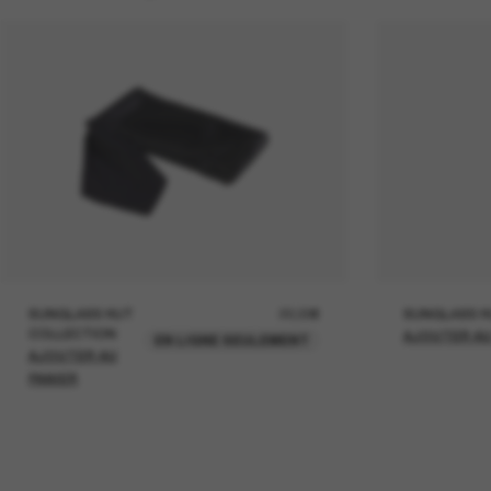
SUNGLASS HUT
22,00€
SUNGLASS H
COLLECTION
AJOUTER AU
EN LIGNE SEULEMENT
AJOUTER AU
PANIER