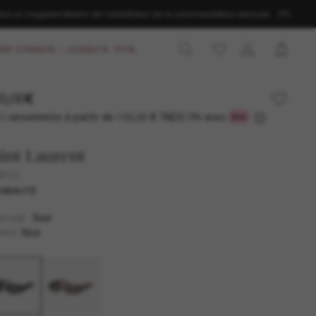
ans un magasin
Obtenir de l’aide
Statut de la commande
Nos services
FR
RE CHANCE – JUSQU'À -50%
0,00€
3 versements à partir de
TAEG 0% avec
133,33 €
int Laurent
M152
UVEAUTÉ
Noir
NTURE
Noir
RES