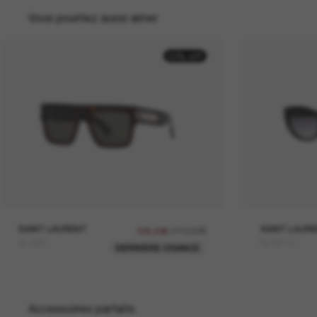
Vous pourriez aussi aimer
50% off
SAINT LAURENT
410,00€
SAINT LAUR
205,00€
SL 628
SL M115
DERNIÈRE CHANCE
Accessoires parfaits