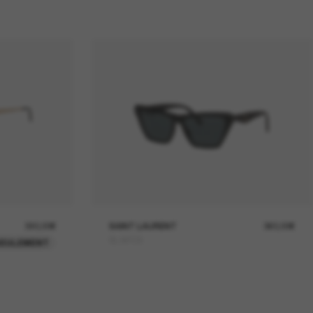
390,00€
SAINT LAURENT
360,00€
SL M103
SEULEMENT