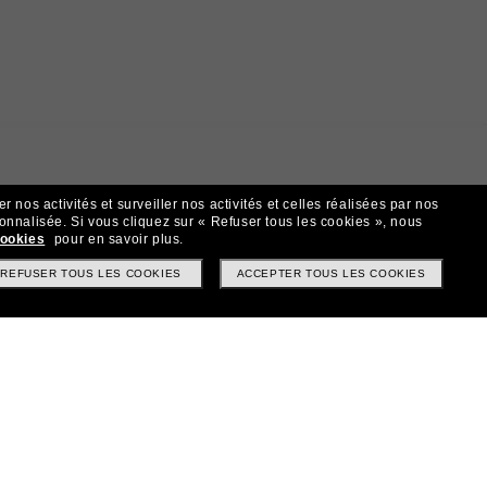
 nos activités et surveiller nos activités et celles réalisées par nos
sonnalisée.
Si vous cliquez sur « Refuser tous les cookies », nous
cookies
pour en savoir plus.
REFUSER TOUS LES COOKIES
ACCEPTER TOUS LES COOKIES
t!
? Abonnez-vous à notre newsletter. *Les CGV s’appliquent.