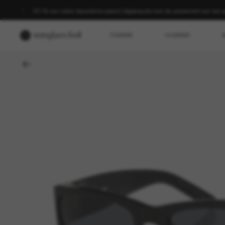
-30 % sur votre deuxième paire | Appliqués lors du paiement sur les a
FEMME
HOMME