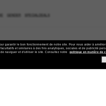
XE
GENDER
SPECIALDEALS
our garantir le bon fonctionnement de notre site.
Pour nous aider à améliorer
acultatifs et similaires à des fins analytiques, sociales et de publicité per
 naviguer et d'utiliser le site.
Consultez notre
politique en matière de 
ejoignez la communauté Sunglass Hu
ives et d’offres comme 10 € de réduction* sur votre prochain achat 
Sabonner!