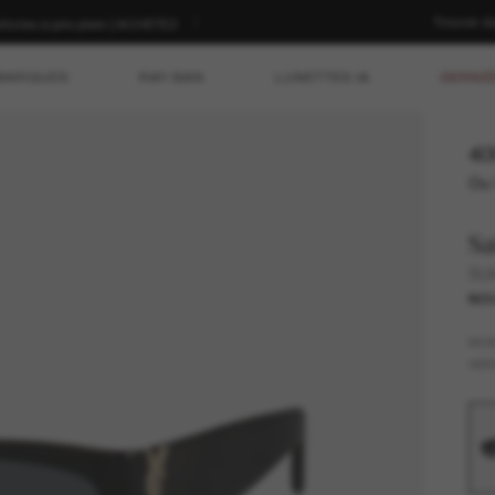
Trouver d
rticles à prix plein | ACHETEZ
MARQUES
RAY-BAN
LUNETTES IA
DERNIÈ
40
Ou 
Sa
SL
NO
MO
VER