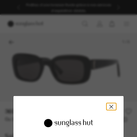
Profitez d’une livraison fluide grâce à nos services
d’expédition dédiés.
1
/
3
360,00€
Ou 3 versements à partir de
TAEG 0% avec
120,00 €
Saint Laurent