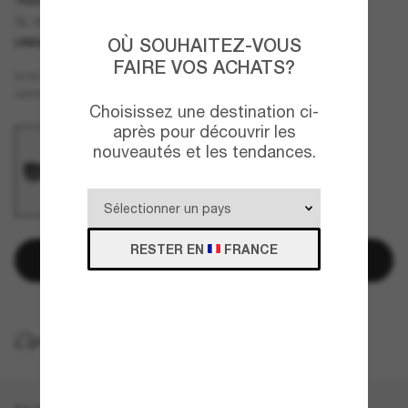
SL M130
OÙ SOUHAITEZ-VOUS
UNIQUEMENT EN LIGNE
FAIRE VOS ACHATS?
Noir
MONTURE
Noir
VERRES
Choisissez une destination ci-
après pour découvrir les
nouveautés et les tendances.
RESTER EN
FRANCE
Ajouter au panier
LIVRAISON À DOMICILE GRATUITE