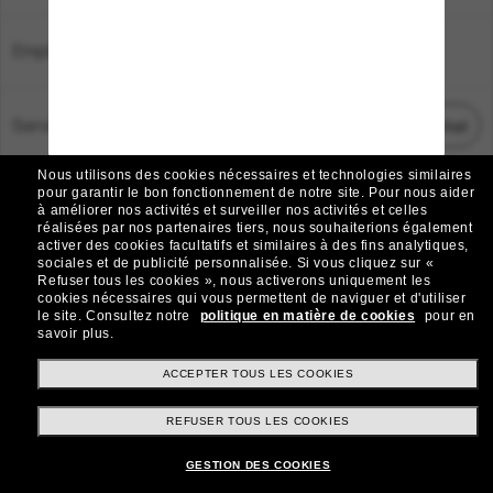
Emplacement:
France
Service Client
Démarrez le chat
Nous utilisons des cookies nécessaires et technologies similaires
TOUS DROITS RÉSERVÉS © 2026 SUNGLASS HUT.
pour garantir le bon fonctionnement de notre site.
Pour nous aider
à améliorer nos activités et surveiller nos activités et celles
Les photos et images sur le site sont publiées à des fins d`illustration.
réalisées par nos partenaires tiers, nous souhaiterions également
activer des cookies facultatifs et similaires à des fins analytiques,
|
|
Avis sur les cookies
Politique de confidentialité
sociales et de publicité personnalisée.
Si vous cliquez sur «
Refuser tous les cookies », nous activerons uniquement les
cookies nécessaires qui vous permettent de naviguer et d'utiliser
|
|
le site.
Consultez notre
politique en matière de cookies
pour en
Conditions Générales
AdChoices
savoir plus.
Do Not Sell My Personal Information
ACCEPTER TOUS LES COOKIES
REFUSER TOUS LES COOKIES
Autres sites du Groupe
GESTION DES COOKIES