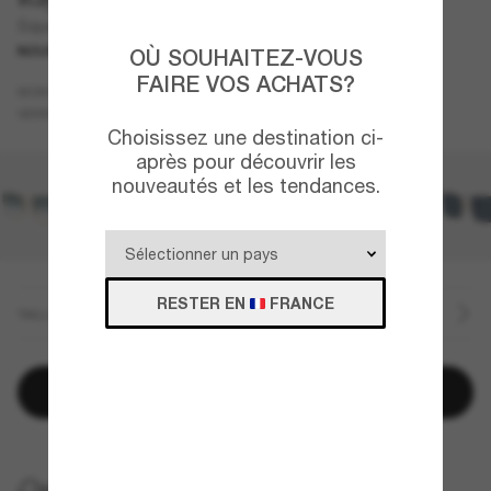
Square 1971 Reverse
NOUVEAUTÉ
OÙ SOUHAITEZ-VOUS
FAIRE VOS ACHATS?
Argent
MONTURE
Gris
Polarisant
VERRES
Choisissez une destination ci-
après pour découvrir les
nouveautés et les tendances.
RESTER EN
FRANCE
TAILLE
Ajouter au panier
LIVRAISON À DOMICILE GRATUITE