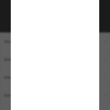
sur votre prochain achat ? Abonnez-vous à notre
newsletter. *Les CGV s’appliquent.
Sabonner!
Shopping en ligne
Brands
Informations
Service Client