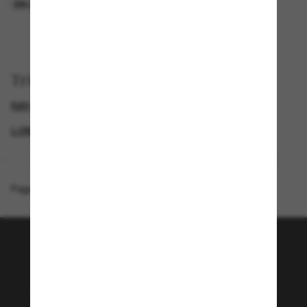
EN LIGNE SEULEMENT
EN LIGNE SEULEMENT
Trier par
RAY-BAN LUNETTE
GENDER
NOUVEAUTÉS
LUNETTES DE SOLEIL FEMME
Page d'accueil
/
Ray-Ban
/
Square 1971 Reverse
Rejoignez la communauté
Sunglass Hut!
Envie de profiter d’événements VIP, de sélections
exclusives et d’offres comme 10 € de réduction*