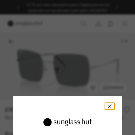
-30 % sur votre deuxième paire | Appliqués lors du
paiement sur les articles à prix plein | ACHETEZ
1
/
5
ESSAYER
230,00€
Ou 3 versements à partir de
TAEG 0% avec
76,67 €
Ray-Ban