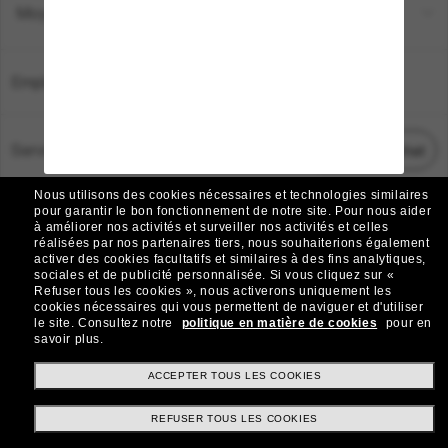
Moyens de paiement
Emplacement:
France
Service Client
Démarrez le chat
Nous utilisons des cookies nécessaires et technologies similaires
TOUS DROITS RÉSERVÉS © 2026 SUNGLASS HUT.
pour garantir le bon fonctionnement de notre site.
Pour nous aider
à améliorer nos activités et surveiller nos activités et celles
Les photos et images sur le site sont publiées à des fins d`illustration.
réalisées par nos partenaires tiers, nous souhaiterions également
activer des cookies facultatifs et similaires à des fins analytiques,
|
|
Avis sur les cookies
Politique de confidentialité
sociales et de publicité personnalisée.
Si vous cliquez sur «
Refuser tous les cookies », nous activerons uniquement les
cookies nécessaires qui vous permettent de naviguer et d'utiliser
|
|
le site.
Consultez notre
politique en matière de cookies
pour en
Conditions Générales
AdChoices
savoir plus.
Do Not Sell My Personal Information
ACCEPTER TOUS LES COOKIES
REFUSER TOUS LES COOKIES
Autres sites du Groupe