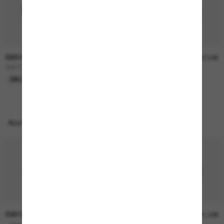
RAY-BAN
RAY-BAN
157,00€
207,00€
RB3724D
BOYFRIEND Two
EN LIGNE SEULEMENT
EN LIGNE SEULEMENT
Accessoires parfaits
RAY-BAN
RAY-BAN
21,00€
21,00€