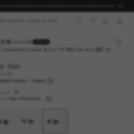
ans un magasin
Obtenir de l’aide
Statut de la commande
Nos services
FR
RE CHANCE – JUSQU'À -50%
,50€
115,00€
50% off
3 versements à partir de
TAEG 0% avec
19,17 €
ay-Ban
k Kids
NIÈRE CHANCE
JUNIOR
Or
NTURE
Gris
Polarisant
RES