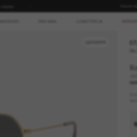
Trouver d
rticles à prix plein | ACHETEZ
MARQUES
RAY-BAN
LUNETTES IA
DERNIÈ
57
ESSAYER
Ou 
R
Jac
DER
MO
VER