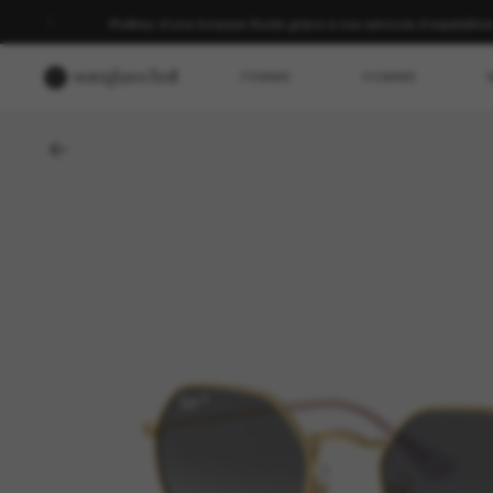
-30 % sur votre deuxième paire | Appliqués lors du paiement sur les a
FEMME
HOMME