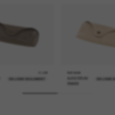
21,00€
RAY-BAN
U
AJOUTER AU
EN LIGNE SEULEMENT
EN LIGNE 
PANIER