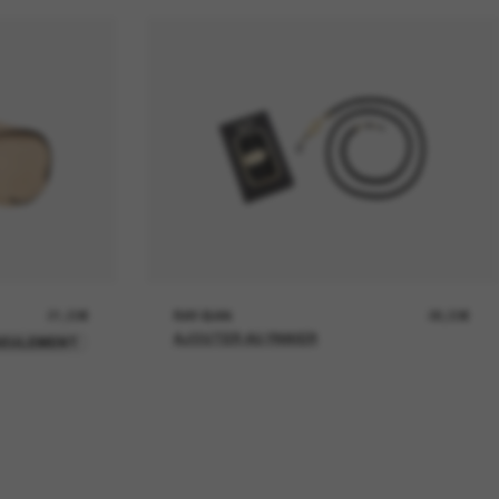
21,00€
RAY-BAN
26,00€
AJOUTER AU PANIER
SEULEMENT