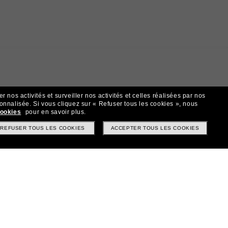
 nos activités et surveiller nos activités et celles réalisées par nos
sonnalisée.
Si vous cliquez sur « Refuser tous les cookies », nous
cookies
pour en savoir plus.
t!
REFUSER TOUS LES COOKIES
ACCEPTER TOUS LES COOKIES
? Abonnez-vous à notre newsletter. *Les CGV s’appliquent.