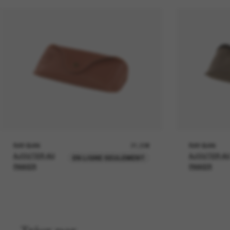
RAY-BAN
21,00€
RAY-BAN
AJOUTER AU
AJOUTER A
EN LIGNE SEULEMENT
PANIER
PANIER