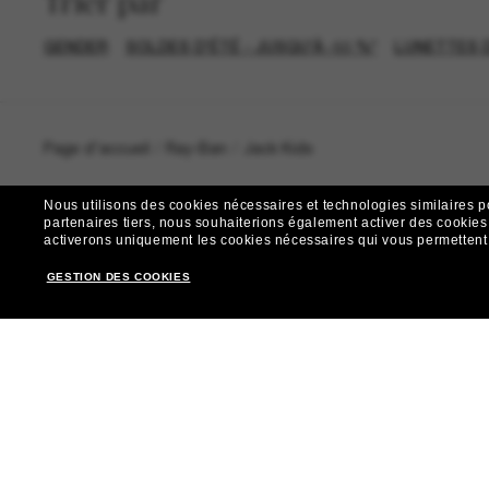
Trier par
GENDER
SOLDES D'ÉTÉ - JUSQU'À -50 %*
LUNETTES D
Page d'accueil
/
Ray-Ban
/
Jack Kids
Nous utilisons des cookies nécessaires et technologies similaires p
partenaires tiers, nous souhaiterions également activer des cookies f
activerons uniquement les cookies nécessaires qui vous permettent de
R
GESTION DES COOKIES
Envie de profiter d’événements VIP, de sélections exclus