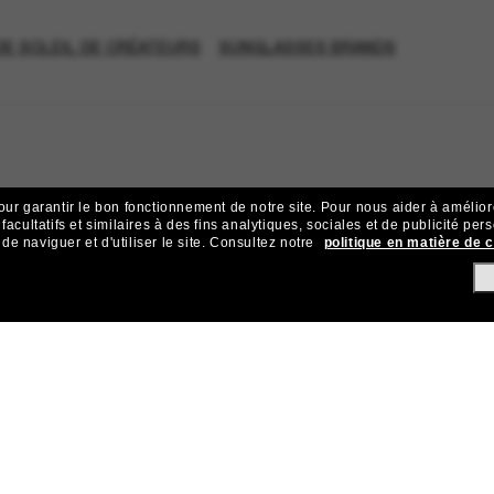
E SOLEIL DE CRÉATEURS
SUNGLASSES BRANDS
our garantir le bon fonctionnement de notre site.
Pour nous aider à améliorer
acultatifs et similaires à des fins analytiques, sociales et de publicité per
 naviguer et d'utiliser le site.
Consultez notre
politique en matière de 
ejoignez la communauté Sunglass Hu
ives et d’offres comme 10 € de réduction* sur votre prochain achat 
Sabonner!