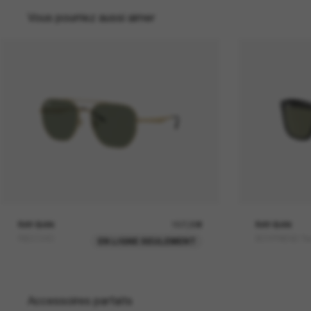
Vous pourriez aussi aimer
RAY-BAN
157,00€
RAY-BAN
RB3724D
BOYFRIEND Tw
EN LIGNE SEULEMENT
Accessoires parfaits