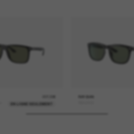
207,00€
RAY-BAN
o
RB4260D
EN LIGNE SEULEMENT