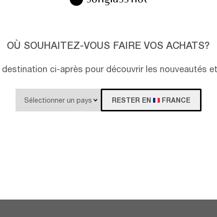
OÙ SOUHAITEZ-VOUS FAIRE VOS ACHATS?
destination ci-après pour découvrir les nouveautés e
RESTER EN
FRANCE
207,00€
RAY-BAN
o
RB4260D
EN LIGNE SEULEMENT