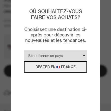
RB9081S Kids
OÙ SOUHAITEZ-VOUS
UNIQUEMENT EN LIGNE
JUNIOR
FAIRE VOS ACHATS?
Rose
MONTURE
Brun
VERRES
Choisissez une destination ci-
après pour découvrir les
nouveautés et les tendances.
RESTER EN
FRANCE
Ajouter au panier
LIVRAISON À DOMICILE GRATUITE