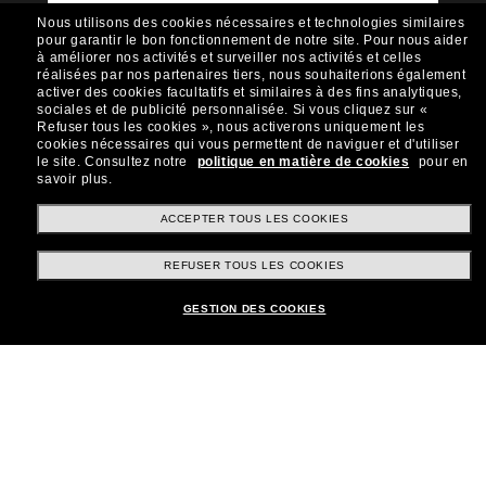
exclusives et d’offres comme 10 € de réduction*
Nous utilisons des cookies nécessaires et technologies similaires
sur votre prochain achat ? Abonnez-vous à notre
pour garantir le bon fonctionnement de notre site.
Pour nous aider
newsletter. *Les CGV s’appliquent.
à améliorer nos activités et surveiller nos activités et celles
réalisées par nos partenaires tiers, nous souhaiterions également
Sabonner!
activer des cookies facultatifs et similaires à des fins analytiques,
sociales et de publicité personnalisée.
Si vous cliquez sur «
Refuser tous les cookies », nous activerons uniquement les
cookies nécessaires qui vous permettent de naviguer et d'utiliser
le site.
Consultez notre
politique en matière de cookies
pour en
savoir plus.
Shopping en ligne
ACCEPTER TOUS LES COOKIES
REFUSER TOUS LES COOKIES
Brands
GESTION DES COOKIES
Informations
Service Client