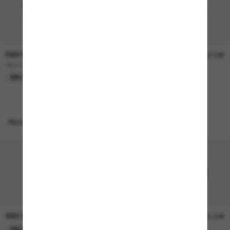
RAY-BAN
RAY-BAN
157,00€
207,00€
RB3724D
BOYFRIEND Two
EN LIGNE SEULEMENT
EN LIGNE SEULEMENT
Accessoires parfaits
RAY-BAN
RAY-BAN
21,00€
21,00€
EN LIGNE SEULEMENT
EN LIGNE SEULEMENT