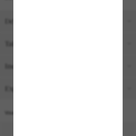
Détails du produit
Tailles et ajustements
Inclus avec votre commande
Expédition et retour gratuits
Vous pourriez aussi aimer