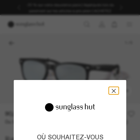
-30 % sur votre deuxième paire | Appliqués lors du
paiement sur les articles à prix plein | ACHETEZ
1
/
5
ESSAYER
90,00€
Ou 3 versements à partir de
TAEG 0% avec
30,00 €
OÙ SOUHAITEZ-VOUS
Ray-Ban