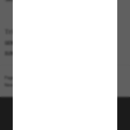
Trier par
GENDER
LUNETTES DE SOLEIL DE CRÉATEURS
SUNGLASSES BRANDS
RAY-BAN REMIX
Page d'accueil
/
Ray-Ban
/
New Wayfarer Kids Summer Capsule
Rejoignez la communauté
Sunglass Hut!
Envie de profiter d’événements VIP, de sélections