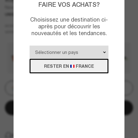
FAIRE VOS ACHATS?
New Wayfarer Kids Summer Capsule
UNIQUEMENT EN LIGNE
JUNIOR
Choisissez une destination ci-
Noir
après pour découvrir les
MONTURE
Vert
VERRES
nouveautés et les tendances.
RESTER EN
FRANCE
Personnalisez
Ajouter au panier
LIVRAISON À DOMICILE GRATUITE