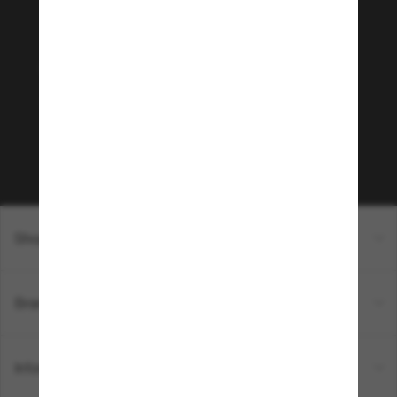
Rejoignez la communauté
Sunglass Hut!
Envie de profiter d’événements VIP, de sélections
exclusives et d’offres comme 10 € de réduction*
sur votre prochain achat ? Abonnez-vous à notre
newsletter. *Les CGV s’appliquent.
Sabonner!
Shopping en ligne
Brands
Informations