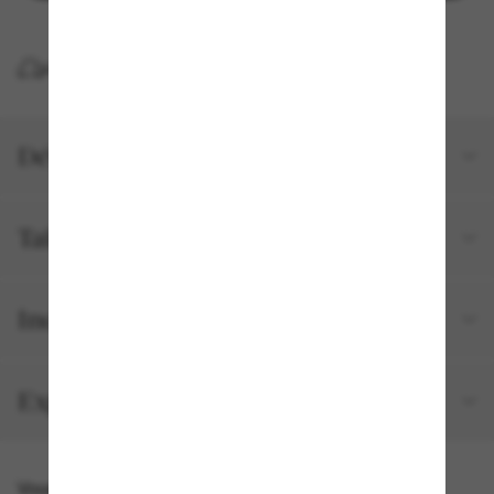
LIVRAISON À DOMICILE GRATUITE
Détails du produit
Tailles et ajustements
Inclus avec votre commande
Expédition et retour gratuits
Vous pourriez aussi aimer