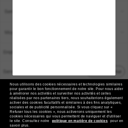
Service Client
Moyens de paiement
Emplacement:
France
Service Client
Démarrez le chat
Nous utilisons des cookies nécessaires et technologies similaires
TOUS DROITS RÉSERVÉS © 2026 SUNGLASS HUT.
pour garantir le bon fonctionnement de notre site.
Pour nous aider
à améliorer nos activités et surveiller nos activités et celles
Les photos et images sur le site sont publiées à des fins d`illustration.
réalisées par nos partenaires tiers, nous souhaiterions également
activer des cookies facultatifs et similaires à des fins analytiques,
|
|
Avis sur les cookies
Politique de confidentialité
sociales et de publicité personnalisée.
Si vous cliquez sur «
Refuser tous les cookies », nous activerons uniquement les
cookies nécessaires qui vous permettent de naviguer et d'utiliser
|
|
le site.
Consultez notre
politique en matière de cookies
pour en
Conditions Générales
AdChoices
savoir plus.