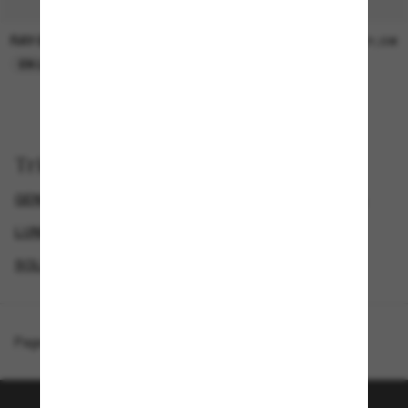
RAY-BAN
RAY-BAN
21,00€
21,00€
EN LIGNE SEULEMENT
EN LIGNE SEULEMENT
Trier par
GENDER
SEMAINE DU BLACK FRIDAY : JUSQU'À -50 %
LUNETTES DE SOLEIL DE CRÉATEURS
SOLDES D'ÉTÉ - JUSQU'À -50 %*
Page d'accueil
/
Ray-Ban
/
Zuri Bio-Based