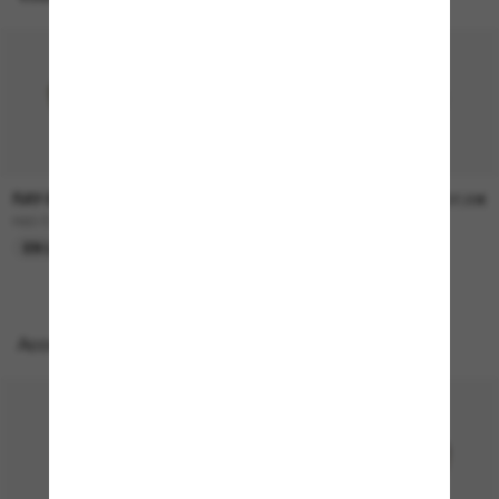
RAY-BAN
RAY-BAN
157,00€
207,00€
RB3724D
BOYFRIEND Two
EN LIGNE SEULEMENT
EN LIGNE SEULEMENT
Accessoires parfaits