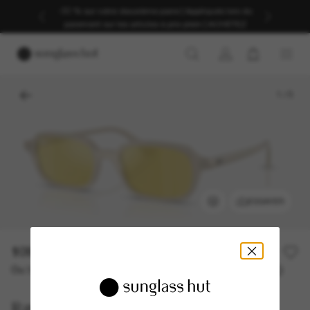
-30 % sur votre deuxième paire | Appliqués lors du
paiement sur les articles à prix plein | ACHETEZ
1
/
5
ESSAYER
109,90€
157,00€
30% off
Ou 3 versements à partir de
TAEG 0% avec
36,63 €
Ray-Ban