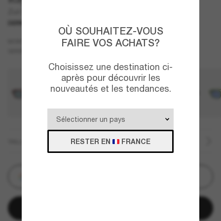
Zuri Bio-Based
DERNIÈRE CHANCE
UNIQUEMENT EN LIGNE
OÙ SOUHAITEZ-VOUS
Blanc
FAIRE VOS ACHATS?
MONTURE
Jaune
VERRES
Choisissez une destination ci-
après pour découvrir les
nouveautés et les tendances.
RESTER EN
FRANCE
TAILLE
Personnalisez
Ajouter au panier