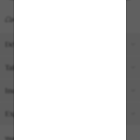
LIVRAISON À DOMICILE GRATUITE
Détails du produit
Tailles et ajustements
Inclus avec votre commande
Expédition et retour gratuits
Vous pourriez aussi aimer