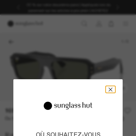
-30 % sur votre deuxième paire | Appliqués lors du
paiement sur les articles à prix plein | ACHETEZ
1
/
5
ESSAYER
169,00€
Ou 3 versements à partir de
TAEG 0% avec
56,33 €
Ray-Ban
OÙ SOUHAITEZ-VOUS