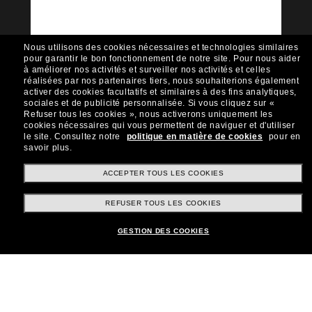
Sunglass Hut!
Envie de profiter d’événements VIP, de sélections
exclusives et d’offres comme 10 € de réduction*
Nous utilisons des cookies nécessaires et technologies similaires
sur votre prochain achat ? Abonnez-vous à notre
pour garantir le bon fonctionnement de notre site.
Pour nous aider
newsletter. *Les CGV s’appliquent.
à améliorer nos activités et surveiller nos activités et celles
réalisées par nos partenaires tiers, nous souhaiterions également
Sabonner!
activer des cookies facultatifs et similaires à des fins analytiques,
sociales et de publicité personnalisée.
Si vous cliquez sur «
Refuser tous les cookies », nous activerons uniquement les
cookies nécessaires qui vous permettent de naviguer et d'utiliser
le site.
Consultez notre
politique en matière de cookies
pour en
savoir plus.
Shopping en ligne
ACCEPTER TOUS LES COOKIES
REFUSER TOUS LES COOKIES
Brands
Ajouter au panier
GESTION DES COOKIES
Informations