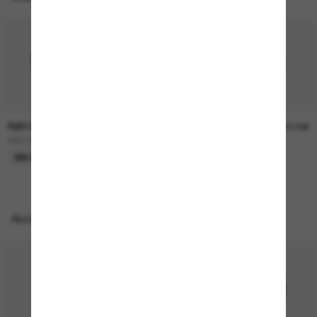
RAY-BAN
RAY-BAN
157,00€
207,00€
RB3724D
BOYFRIEND Two
EN LIGNE SEULEMENT
EN LIGNE SEULEMENT
Accessoires parfaits