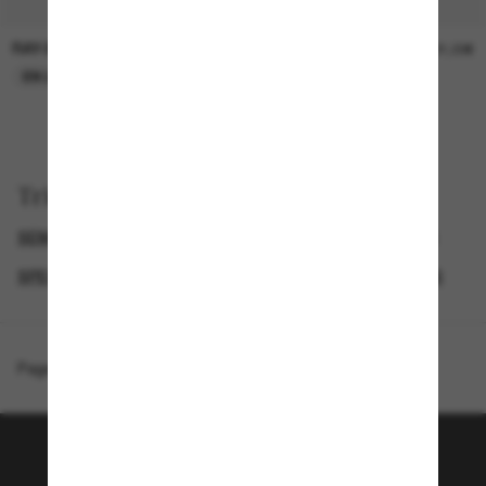
RAY-BAN
RAY-BAN
21,00€
21,00€
EN LIGNE SEULEMENT
EN LIGNE SEULEMENT
Trier par
SEMAINE DU BLACK FRIDAY : JUSQU'À -50 %
GENDER
SPECIALDEALS
LUNETTES DE SOLEIL DE CRÉATEURS
Page d'accueil
/
Ray-Ban
/
Flacko Bio-Based
Rejoignez la communauté