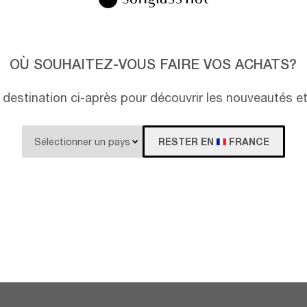
OÙ SOUHAITEZ-VOUS FAIRE VOS ACHATS?
destination ci-après pour découvrir les nouveautés e
RESTER EN
FRANCE
207,00€
RAY-BAN
o
RB4260D
EN LIGNE SEULEMENT