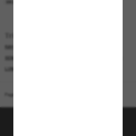
EN LIGNE SEULEMENT
EN LIGNE SEULEMENT
Trier par
RAY-BAN LUNETTE
SEMAINE DU BLACK FRIDAY : JUSQU'À -50 %
GENDER
LUNETTES DE SOLEIL FEMME
Page d'accueil
/
Ray-Ban
/
RB4401D
Rejoignez la communauté
Sunglass Hut!