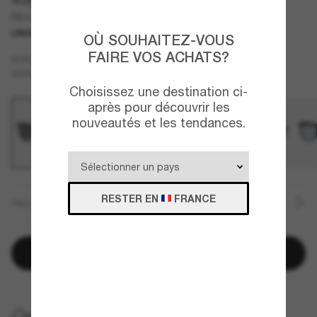
RB4401D
UNIQUEMENT EN LIGNE
OÙ SOUHAITEZ-VOUS
FAIRE VOS ACHATS?
Gris
MONTURE
Gris
Polarisant
VERRES
Choisissez une destination ci-
après pour découvrir les
nouveautés et les tendances.
RESTER EN
FRANCE
TAILLE
Ajouter au panier
LIVRAISON À DOMICILE GRATUITE