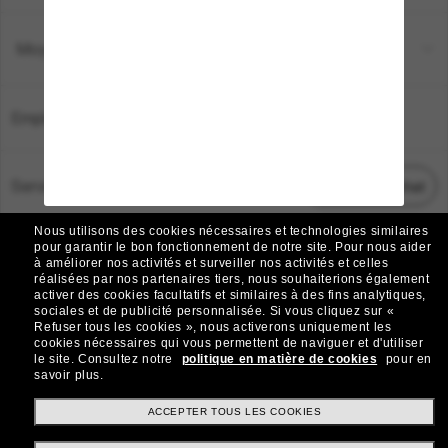
Moyens de paiement
Emplacement:
France
Service Client
Démarrez le chat
Nous utilisons des cookies nécessaires et technologies similaires
TOUS DROITS RÉSERVÉS © 2026 SUNGLASS HUT.
pour garantir le bon fonctionnement de notre site.
Pour nous aider
à améliorer nos activités et surveiller nos activités et celles
Les photos et images sur le site sont publiées à des fins d`illustration.
réalisées par nos partenaires tiers, nous souhaiterions également
activer des cookies facultatifs et similaires à des fins analytiques,
|
|
Avis sur les cookies
Politique de confidentialité
sociales et de publicité personnalisée.
Si vous cliquez sur «
Refuser tous les cookies », nous activerons uniquement les
cookies nécessaires qui vous permettent de naviguer et d'utiliser
|
|
le site.
Consultez notre
politique en matière de cookies
pour en
Conditions Générales
AdChoices
savoir plus.
Do Not Sell My Personal Information
ACCEPTER TOUS LES COOKIES