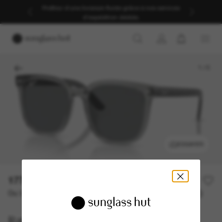
Profitez d’une livraison fluide grâce à nos services
d’expédition dédiés.
1
/
5
ESSAYER
177,00€
Ou 3 versements à partir de
TAEG 0% avec
59,00 €
Ray-Ban