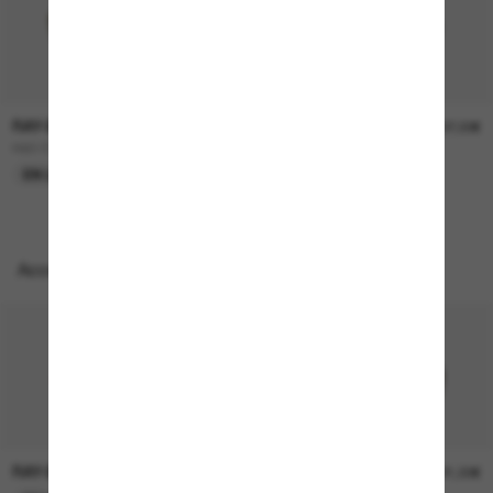
RAY-BAN
RAY-BAN
157,00€
207,00€
RB3724D
BOYFRIEND Two
EN LIGNE SEULEMENT
EN LIGNE SEULEMENT
Accessoires parfaits
RAY-BAN
RAY-BAN
21,00€
21,00€