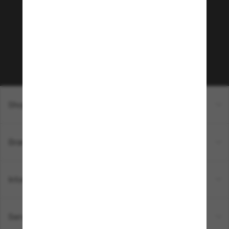
Envie de profiter d’événements VIP, de sélections
exclusives et d’offres comme 10 € de réduction*
sur votre prochain achat ? Abonnez-vous à notre
newsletter. *Les CGV s’appliquent.
Sabonner!
Shopping en ligne
Brands
Informations
Service Client